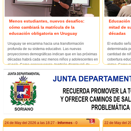
Menos estudiantes, nuevos desafíos:
Educación o
cómo cambiará la matrícula de la
mitad de s
educación obligatoria en Uruguay
décadas
Uruguay se encamina hacia una transformación
El estudio seña
profunda de su sistema educativo. Las nuevas
determinada por
proyecciones demográficas indican que en las próximas
cantidad de ni
décadas habrá cada vez menos niños y adolescentes en
cobertura educ
el país. Como consecuencia, también disminuirá de
ciclos. Como r
forma significativa la cantidad de es...
casi 50.000 est
0
24 de May del 2026 a las 18:27 -
Informes
- 0
22 de May del 20