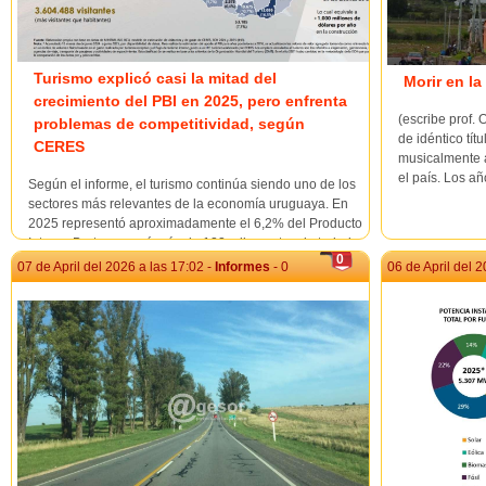
Turismo explicó casi la mitad del
Morir en la
crecimiento del PBI en 2025, pero enfrenta
(escribe prof.
problemas de competitividad, según
de idéntico tít
CERES
musicalmente a
el país. Los añ
Según el informe, el turismo continúa siendo uno de los
sectores más relevantes de la economía uruguaya. En
2025 representó aproximadamente el 6,2% del Producto
Interno Bruto, generó más de 122 mil puestos de trabajo
0
vinculados a la actividad —alrededor del 7,...
07 de April del 2026 a las 17:02 -
Informes
- 0
06 de April del 2