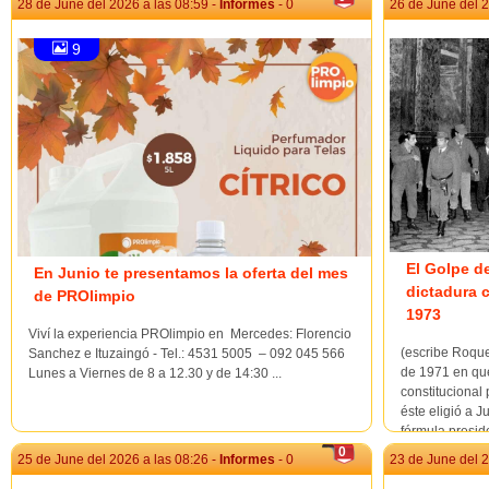
28 de June del 2026 a las 08:59 -
Informes
- 0
26 de June del 2
9
El Golpe d
En Junio te presentamos la oferta del mes
dictadura c
de PROlimpio
1973
Viví la experiencia PROlimpio en Mercedes: Florencio
(escribe Roque
Sanchez e Ituzaingó - Tel.: 4531 5005 – 092 045 566
de 1971 en que
Lunes a Viernes de 8 a 12.30 y de 14:30 ...
constitucional
éste eligió a 
fórmula preside
vigente, para ..
0
25 de June del 2026 a las 08:26 -
Informes
- 0
23 de June del 2