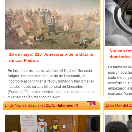
Nuevos for
18 de mayo: 215º Aniversario de la Batalla
doméstico
de Las Piedras
La forma de vi
En los primeros días de abril de 1811, José Gervasio
más chicos, la
Artigas desembarcó en la costa de Paysandú, se
cada vez hay 
incorporó al contingente revolucionario y tras tomar el
domésticas. En
mando, instaló su cuartel general en Mercedes
empezaron a t
(Soriano). El pueblo oriental en pleno, conformado por
marcada. Ya n
quienes habían reconocido a Art...
Aho...
0
14 de May del 2026 a las 21:41 -
Informes
- 0
12 de May del 20