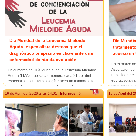
Día Mundial de la Leucemia Mieloide
Día Mundia
Aguda: especialista destaca que el
tratamiento
diagnóstico temprano es clave ante una
acceso en
enfermedad de rápida evolución
En el marco de
Asociación de 
En el marco del Día Mundial de la Leucemia Mieloide
necesidad de 
Aguda (LMA), que se conmemora cada 21 de abril,
equitativo a tr
especialistas en Hematología hacen un llamado a la
contexto en el
concientización sobre esta enfermedad, la leucemia
importantes, a
0
aguda más común en adultos, cuya rápida progresi...
16 de April del 2026 a las 14:01 -
Informes
- 0
15 de April del 2
un trasto...