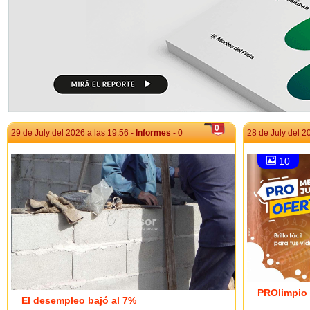
0
29 de July del 2026 a las 19:56 -
Informes
- 0
28 de July del 2
10
PROlimpio 
El desempleo bajó al 7%