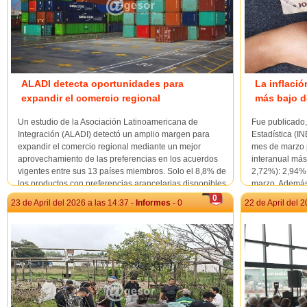
ALADI detecta oportunidades para
La inflació
expandir el comercio regional
más bajo d
Un estudio de la Asociación Latinoamericana de
Fue publicado, 
Integración (ALADI) detectó un amplio margen para
Estadística (IN
expandir el comercio regional mediante un mejor
mes de marzo p
aprovechamiento de las preferencias en los acuerdos
interanual más
vigentes entre sus 13 países miembros. Solo el 8,8% de
2,72%): 2,94% 
los productos con preferencias arancelarias disponibles
marzo. Además, 
u...
0
23 de April del 2026 a las 14:37 -
Informes
- 0
22 de April del 2