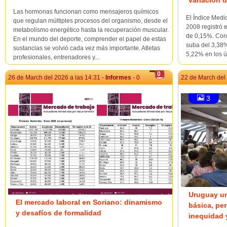
variación 
Las hormonas funcionan como mensajeros químicos
El Índice Medi
que regulan múltiples procesos del organismo, desde el
2008 registró 
metabolismo energético hasta la recuperación muscular.
de 0,15%. Con 
En el mundo del deporte, comprender el papel de estas
suba del 3,38%
sustancias se volvió cada vez más importante. Atletas
5,22% en los ú
profesionales, entrenadores y...
0
26 de March del 2026 a las 14:31 -
Informes
- 0
22 de March del 
3
Uruguay un
El mercado laboral en Soriano: dinamismo
básica, pe
y desafíos de formalidad
inequidad 