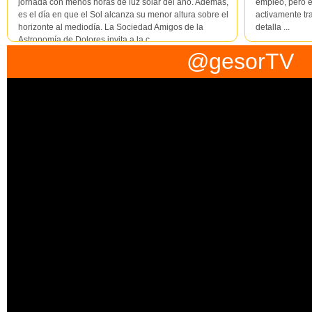
jornada con menos horas de luz solar del año. Además,
empleo, pero e
es el día en que el Sol alcanza su menor altura sobre el
activamente tr
horizonte al mediodía. La Sociedad Amigos de la
detalla ...
Astronomía de Dolores invita a la c...
@gesorTV