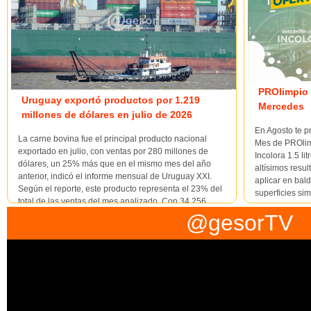
PROlimpio 
Uruguay exportó productos por 1.219
Mercedes
millones de dólares en julio de 2026
En Agosto te p
La carne bovina fue el principal producto nacional
Mes de PROlimp
exportado en julio, con ventas por 280 millones de
Incolora 1.5 li
dólares, un 25% más que en el mismo mes del año
altísimos resul
anterior, indicó el informe mensual de Uruguay XXI.
aplicar en bal
Según el reporte, este producto representa el 23% del
superficies sim
total de las ventas del mes analizado. Con 34.256
tonela...
@gesorTV