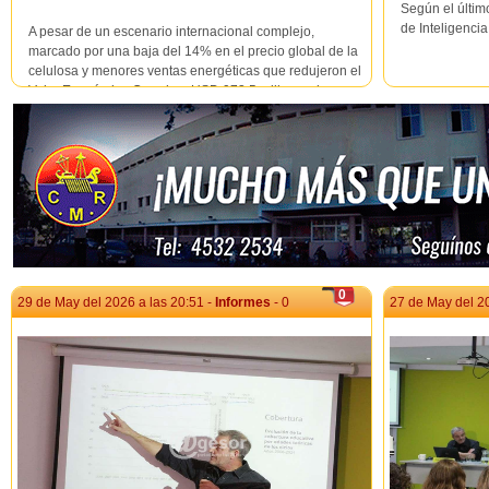
Según el últim
de Inteligenci
A pesar de un escenario internacional complejo,
marcado por una baja del 14% en el precio global de la
celulosa y menores ventas energéticas que redujeron el
Valor Económico Creado a USD 973,5 millones, la
empresa incrementó en un 2% el valor distribuido a la
sociedad y mantuvo un fuerte ritmo inv...
0
29 de May del 2026 a las 20:51 -
Informes
- 0
27 de May del 20