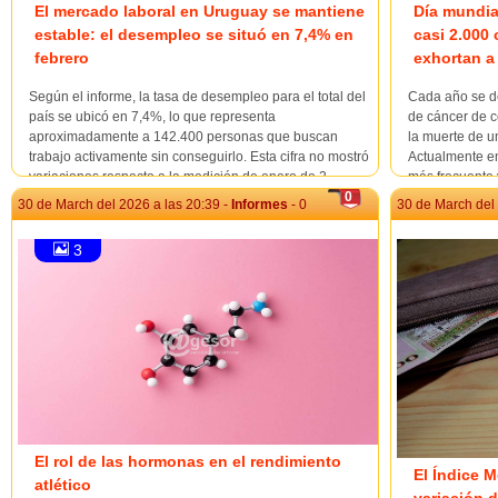
El mercado laboral en Uruguay se mantiene
Día mundia
estable: el desempleo se situó en 7,4% en
casi 2.000
febrero
exhortan a 
Según el informe, la tasa de desempleo para el total del
Cada año se de
país se ubicó en 7,4%, lo que representa
de cáncer de c
aproximadamente a 142.400 personas que buscan
la muerte de 
trabajo activamente sin conseguirlo. Esta cifra no mostró
Actualmente en
variaciones respecto a la medición de enero de 2...
más frecuente 
luego del carc
0
30 de March del 2026 a las 20:39 -
Informes
- 0
30 de March del 
3
El rol de las hormonas en el rendimiento
El Índice M
atlético