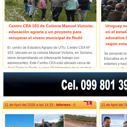
Centro CEA 103 de Colonia Manuel Victoria:
Uruguay mu
educación agraria y un proyecto para
en el estad
recuperar el vivero municipal de Rodó
educativa f
según estu
El centro de Estudios Agrario de UTU, Centro CEA Nº
103, ubicado en la colonia Manuel Victoria, en Soriano,
Se presentó el
viene desarrollando un interesante trabajo con
Educativa en A
adolescentes. Este Centro CEA está ubicado cerca de
estamos y haci
José Enrique Rodó, a unos 70 kilómetros de la ciudad
a cargo de Fun
de Mercedes, y su instalación en ese luga...
parte del ecos
iniciativas de t
0
21 de April del 2026 a las 14:33 -
Informes
- 0
21 de April del 2