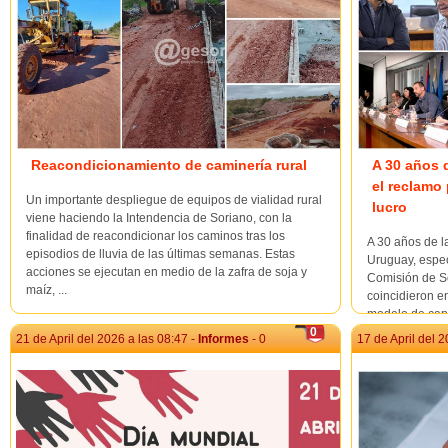
Reacondicionamiento de caminería rural
A 30 años d
el reclamo
Un importante despliegue de equipos de vialidad rural
lucro
viene haciendo la Intendencia de Soriano, con la
finalidad de reacondicionar los caminos tras los
A 30 años de l
episodios de lluvia de las últimas semanas. Estas
Uruguay, especi
acciones se ejecutan en medio de la zafra de soja y
Comisión de S
maíz, ...
coincidieron en
modelo de capi
avanzar hacia 
0
21 de April del 2026 a las 08:47 -
Informes
- 0
17 de April del 2