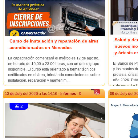
Salud y de
Curso de instalación y reparación de aires
nuevos mon
acondicionados en Mercedes
y órtesis e
La capacitación comenzará el miércoles 12 de agosto,
El Banco de Pr
en horario de 19:00 a 23:00 horas, con un único grupo
y los montos d
disponible. El curso está orientado a formar técnicos
prótesis, órtes
certificados en el área, brindando conocimientos sobre
año 2026. Esta
instalación, reparación y mantenim...
salvaguardar la 
0
13 de July del 2026 a las 14:16 -
Informes
- 0
09 de July del 2
2