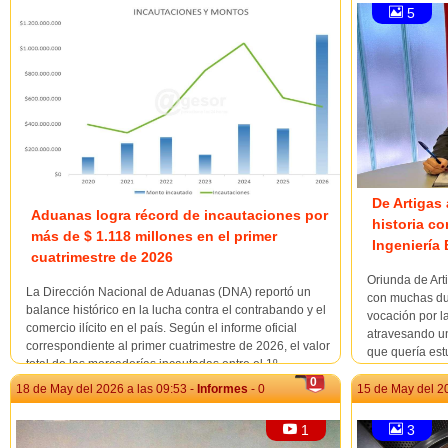
5
De Artigas 
Aduanas logra récord de incautaciones por
historia c
más de $ 1.118 millones en el primer
Ingeniería
cuatrimestre de 2026
Oriunda de Art
La Dirección Nacional de Aduanas (DNA) reportó un
con muchas du
balance histórico en la lucha contra el contrabando y el
vocación por l
comercio ilícito en el país. Según el informe oficial
atravesando u
correspondiente al primer cuatrimestre de 2026, el valor
que quería est
total de las mercaderías incautadas entre el 1º...
pero no encont
0
18 de May del 2026 a las 09:53 -
Informes
- 0
15 de May del 20
1
3