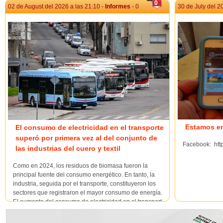
0
02 de August del 2026 a las 21:10 -
Informes
- 0
30 de July del 2
Estamos en
El consumo de electricidad en el transporte
superó por primera vez al del conjunto de
Facebook: http
las industrias del cuero y textil
Como en 2024, los residuos de biomasa fueron la
principal fuente del consumo energético. En tanto, la
industria, seguida por el transporte, constituyeron los
sectores que registraron el mayor consumo de energía.
El aumento del consumo de electricidad en el transport...