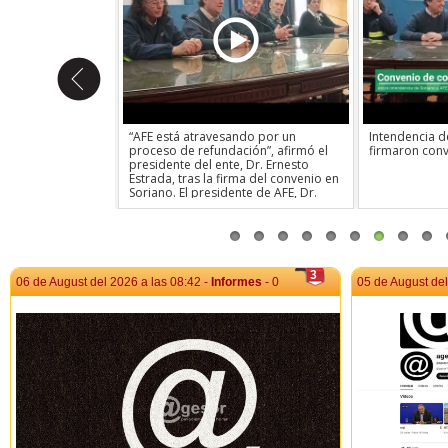
greso de la
“AFE está atravesando por un
Intendencia d
talación de la CODE
proceso de refundación”, afirmó el
firmaron con
presidente del ente, Dr. Ernesto
Estrada, tras la firma del convenio en
Soriano. El presidente de AFE, Dr.
Ernesto Estrada, destacó el proceso
de refundación de la institución, la
consolidación del modelo de “acceso
abierto” y la búsqueda de alianzas
con gobiernos departamentales para
dar uso productivo y social a los
3
06 de August del 2026 a las 08:42 -
Informes
- 0
05 de August del
bienes del Estado.