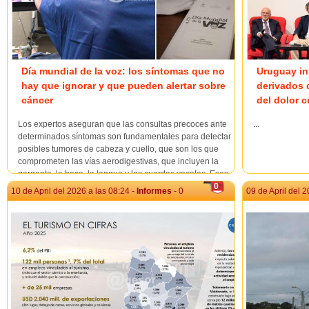
Día mundial de la voz: los síntomas que no
Uruguay in
hay que ignorar y que pueden alertar sobre
derivados 
cáncer
del dolor c
Los expertos aseguran que las consultas precoces ante
...
determinados síntomas son fundamentales para detectar
posibles tumores de cabeza y cuello, que son los que
comprometen las vías aerodigestivas, que incluyen la
garganta, la boca, la lengua y las cuerdas vocales. Esos
síntomas de alarma pueden ser ronquera o camb...
0
10 de April del 2026 a las 08:24 -
Informes
- 0
09 de April del 2