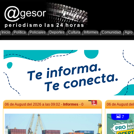
Inicio
Política
Policiales
Deportes
Cultura
Informes
Comunidad
Agro
0
06 de August del 2026 a las 09:02 -
Informes
- 0
06 de August del
7