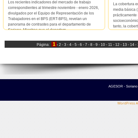
Los recientes indicadores del mercado de trabajo
La cobertura e
correspondientes al trimestre noviembre - enero 2026,
media básica (
divulgados por el Equipo de Representación de los
prácticamente 
Trabajadores en el BPS (ERT-BPS), revelan un
socioeconómico
panorama de contrastes para el departamento de
tanto, la cober
Soriano. Mientras que el departam...
universalizac...
1
Página:
-
2 -
3 -
4 -
5 -
6 -
7 -
8 -
9 -
10 -
11 -
12 -
13 -
14 -
AGESOR - Soriano -
WordPress A