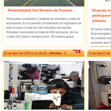
Siniestralidad Vial Semana de Turismo
Uruguay co
participaci
Principales resultados Cantidad de siniestros y total de
primaria
lesionados: En el periodo considerado se registraron en
todo el país un total de 444 siniestros de tránsito.
El sector indus
Resultan lesionadas un total de 608 personas, de las
final energéti
cuales 501 fueron heridos leves, 95 heridos grave...
de residuos de
aumento que tu
transporte en 2
1% de la elect..
0
04 de April del 2026 a las 08:40 -
Informes
- 0
31 de March del 