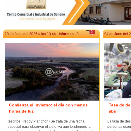
0
20 de June del 2026 a las 13:44 -
Informes
- 0
04 de June del 2
Comienza el invierno: el día con menos
Tasa de de
horas de luz
abril
(escribe Freddy Planchón) Se trata de una fecha
La tasa de des
especial para observar el cielo, ya que tendremos la
personas econ