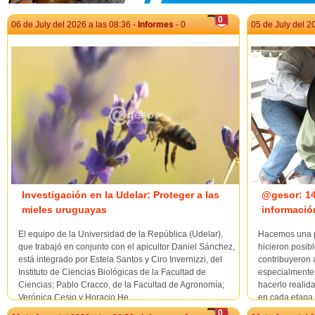
0
06 de July del 2026 a las 08:36 -
Informes
- 0
05 de July del 2
Investigación en la Udelar: Proteger a las
@gesor: 14
mieles uruguayas
informació
El equipo de la Universidad de la República (Udelar),
Hacemos una p
que trabajó en conjunto con el apicultor Daniel Sánchez,
hicieron posib
está integrado por Estela Santos y Ciro Invernizzi, del
contribuyeron 
Instituto de Ciencias Biológicas de la Facultad de
especialmente 
Ciencias; Pablo Cracco, de la Facultad de Agronomía;
hacerlo realid
Verónica Cesio y Horacio He...
en cada etapa. 
0