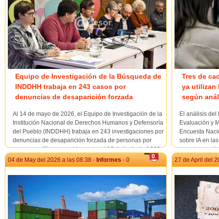
Equipo de Investigación de la Búsqueda de
Tres de ca
INDDHH trabaja en 243 casos por
ya utilizan
denuncias de desaparición forzada
según anál
Al 14 de mayo de 2026, el Equipo de Investigación de la
El análisis de
Institución Nacional de Derechos Humanos y Defensoría
Evaluación y M
del Pueblo (INDDHH) trabaja en 243 investigaciones por
Encuesta Nacio
denuncias de desaparición forzada de personas por
sobre IA en las
razones políticas ocurridas entre el 13 de junio de 1968
muestra que la 
0
y el 26 de junio de 1973, así com...
tendencia emer
04 de May del 2026 a las 08:38 -
Informes
- 0
27 de April del 2