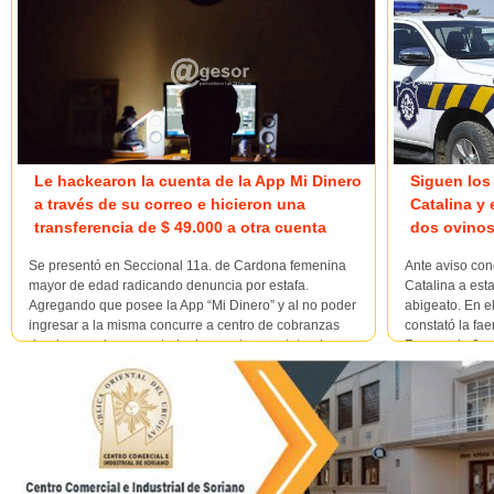
Le hackearon la cuenta de la App Mi Dinero
Siguen los
a través de su correo e hicieron una
Catalina y
transferencia de $ 49.000 a otra cuenta
dos ovinos
Se presentó en Seccional 11a. de Cardona femenina
Ante aviso con
mayor de edad radicando denuncia por estafa.
Catalina a esta
Agregando que posee la App “Mi Dinero” y al no poder
abigeato. En e
ingresar a la misma concurre a centro de cobranzas
constató la fae
donde accede a su estado de cuenta, constatando una
France, de 8 
transferencia realizada por la suma de $ 49.000 a otra
Denunciaron en
cuenta; entablando com...