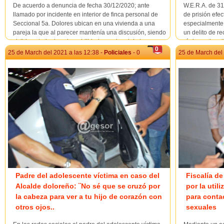
De acuerdo a denuncia de fecha 30/12/2020; ante
W.E.R.A. de 3
llamado por incidente en interior de finca personal de
de prisión efec
Seccional 5a. Dolores ubican en una vivienda a una
especialmente 
pareja la que al parecer mantenía una discusión, siendo
un delito de re
visible estado de vulnerabilidad emocional de la
régimen de rei
0
femenina manifestando voluntariamente que era
estaba previsto
25 de March del 2021 a las 12:38 -
Policiales
- 0
25 de March del 
violentada por el masculino....
Padre del adolescente víctima en caso del
Fiscalía d
Alcalde doloreño: ¨No sé que se cruzó por
por la util
la cabeza para ver a tu hijo de corazón con
para conta
otros ojos..
sexuales