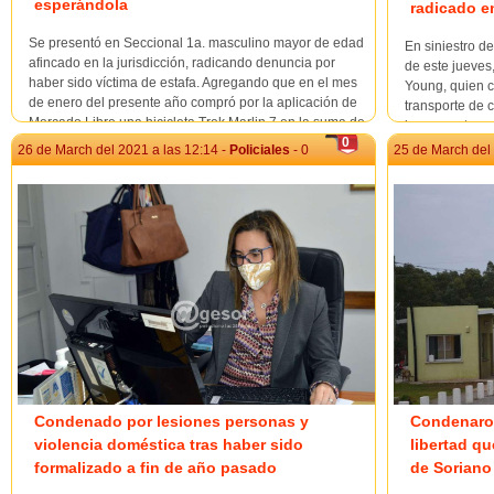
esperándola
radicado e
Se presentó en Seccional 1a. masculino mayor de edad
En siniestro de
afincado en la jurisdicción, radicando denuncia por
de este jueves
haber sido víctima de estafa. Agregando que en el mes
Young, quien 
de enero del presente año compró por la aplicación de
transporte de 
Mercado Libre una bicicleta Trek Marlin 7 en la suma de
luego contra un
0
$ 19.980; lo que abonó con ta...
su comunicado 
26 de March del 2021 a las 12:14 -
Policiales
- 0
25 de March del 
Condenado por lesiones personas y
Condenaron
violencia doméstica tras haber sido
libertad qu
formalizado a fin de año pasado
de Soriano