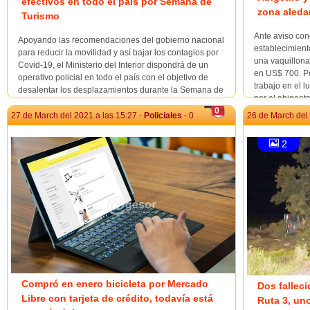
efectivos en todo el país por Semana de
zona aleda
Turismo
Ante aviso con
Apoyando las recomendaciones del gobierno nacional
establecimiento
para reducir la movilidad y así bajar los contagios por
una vaquillona
Covid-19, el Ministerio del Interior dispondrá de un
en US$ 700. Po
operativo policial en todo el país con el objetivo de
trabajo en el 
desalentar los desplazamientos durante la Semana de
por el abigeat
Turismo, exhortado a la población a que permanezca
0
en...
27 de March del 2021 a las 15:27 -
Policiales
- 0
26 de March del 
2
Compró en enero bicicleta por Mercado
Dos falleci
Libre con tarjeta de crédito, todavía está
Ruta 3, un