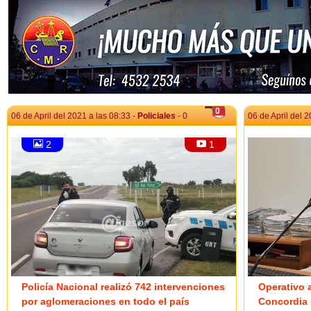
0
06 de April del 2021 a las 08:33 -
Policiales
- 0
06 de April del 2
2
1
Policía Nacional realizó 742 intervenciones
Operativo 
por aglomeraciones en todo el país
Concordia l