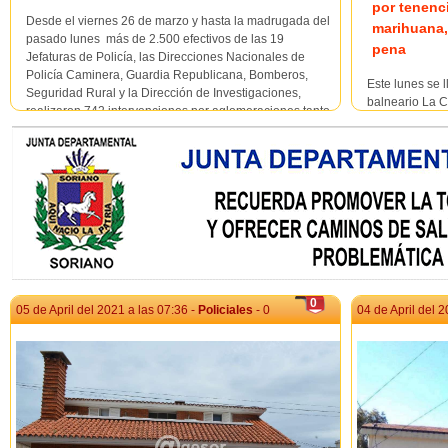
por tenenc
Desde el viernes 26 de marzo y hasta la madrugada del
marihuana,
pasado lunes más de 2.500 efectivos de las 19
pena
Jefaturas de Policía, las Direcciones Nacionales de
Policía Caminera, Guardia Republicana, Bomberos,
Este lunes se 
Seguridad Rural y la Dirección de Investigaciones,
balneario La C
realizaron 742 intervenciones por aglomeraciones tanto
Departamental 
en ciu...
Policía de Sor
diferentes Unid
misma Crio. Ru
0
05 de April del 2021 a las 07:36 -
Policiales
- 0
04 de April del 2