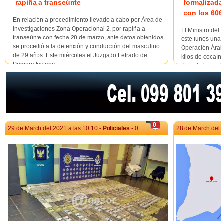
rapiña a transeúnte
formalizad
con los 60
En relación a procedimiento llevado a cabo por Área de
Investigaciones Zona Operacional 2, por rapiña a
El Ministro del
transeúnte con fecha 28 de marzo, ante datos obtenidos
este lunes una
se procedió a la detención y conducción del masculino
Operación Árab
de 29 años. Este miércoles el Juzgado Letrado de
kilos de cocaí
Primera Instanc...
durante la ma
acompaña...
0
29 de March del 2021 a las 10:10 -
Policiales
- 0
28 de March del 