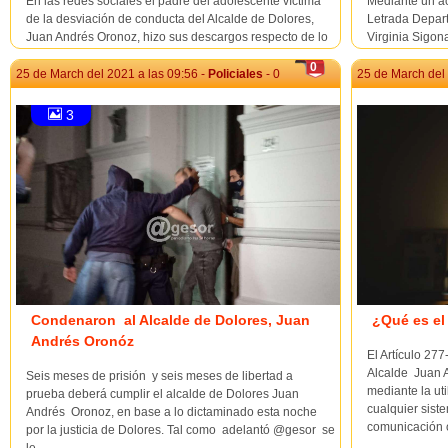
En las redes sociales el padre del adolescente víctima
Mediante un ac
de la desviación de conducta del Alcalde de Dolores,
Letrada Depart
Juan Andrés Oronoz, hizo sus descargos respecto de lo
Virginia Sigon
sucedido, los que transcribimos por entender de
esa ciudad) c
0
importancia para tratar de ir entendiendo una relación
REITERADOS 
25 de March del 2021 a las 09:56 -
Policiales
- 0
25 de March del 
que presenta complejidades por la extensión en ...
277 BIS DEL 
MESES DE P...
3
Condenaron al Alcalde de Dolores, Juan
¿Qué es el
Andrés Oronóz
El Artículo 277
Alcalde Juan A
Seis meses de prisión y seis meses de libertad a
mediante la uti
prueba deberá cumplir el alcalde de Dolores Juan
cualquier sist
Andrés Oronoz, en base a lo dictaminado esta noche
comunicación o
por la justicia de Dolores. Tal como adelantó @gesor se