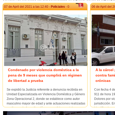
0
07 de April del 2021 a las 12:40 -
Policiales
- 0
06 de April del 2
Condenado por violencia doméstica a la
A la cárcel
pena de 9 meses que cumplirá en régimen
contra fam
de libertad a prueba
crónicas
Se expidió la Justicia referente a denuncia recibida en
Con fecha 4 de
Unidad Especializada en Violencia Doméstica y Género
911 de hora 19
Zona Operacional 2, donde se establece como autor
Dolores por vio
masculino mayor de edad y ante actuaciones realizadas
jurisdicción. E
se dispuso la formalización con medidas cautelares
identificado 
respecto de Jesús Moisés Viera Sosa de 26...
encontraba ret