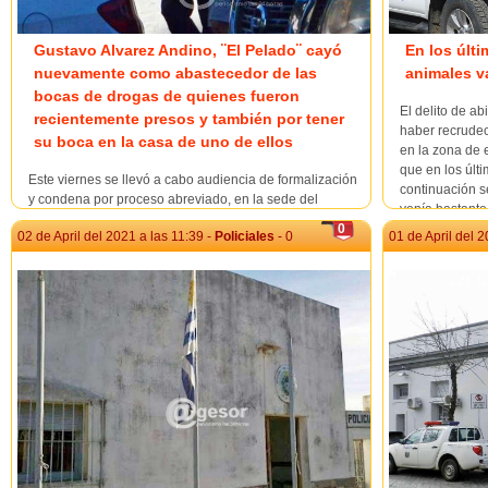
Gustavo Alvarez Andino, ¨El Pelado¨ cayó
En los últ
nuevamente como abastecedor de las
animales v
bocas de drogas de quienes fueron
El delito de a
recientemente presos y también por tener
haber recrudec
su boca en la casa de uno de ellos
en la zona de 
que en los últ
Este viernes se llevó a cabo audiencia de formalización
continuación s
y condena por proceso abreviado, en la sede del
venía bastante 
Juzgado Letrado de Primera Instancia de Primer Turno
0
02 de April del 2021 a las 11:39 -
Policiales
- 0
01 de April del 2
de Mercedes, a cargo de su titular Dra. Ximena
Menchaca, solicitada por la Fiscalía de 2º Turno a cargo
de su titular Dra. Silvana Mastroianni, en la
investigaci&oa...