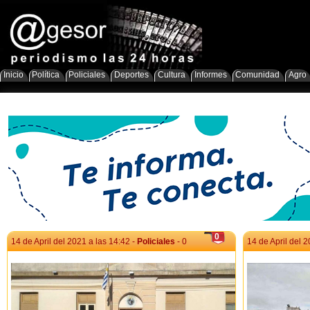
Inicio
Política
Policiales
Deportes
Cultura
Informes
Comunidad
Agro
0
14 de April del 2021 a las 14:42 -
Policiales
- 0
14 de April del 2