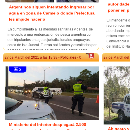
autoridades
Argentinos siguen intentando ingresar por
poner en pr
agua en zona de Carmelo donde Prefectura
les impide hacerlo
El intendente 
reunión con jer
En cumplimiento a las medidas sanitarias vigentes, se
abordando impo
interceptó a una embarcación de pesca argentina con
estuvo encabez
dos tripulantes en aguas jurisdiccionales uruguayas,
Convivencia y 
cerca de isla Juncal. Fueron notificados y escoltados por
del Instituto N
personal de Prefectura del puerto de Carmlo hasta
0
aguas limítrofes. Se trata de ciudadanos arge...
27 de March del 2021 a las 18:38 -
Policiales
- 0
27 de March del 
2
Ministerio del Interior desplegará 2.500
Abigeato y