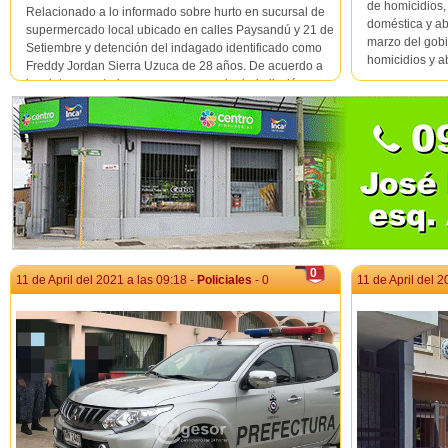
de homicidios,
Relacionado a lo informado sobre hurto en sucursal de
doméstica y ab
supermercado local ubicado en calles Paysandú y 21 de
marzo del gobi
Setiembre y detención del indagado identificado como
homicidios y a
Freddy Jordan Sierra Uzuca de 28 años. De acuerdo a
los datos aportados y por corresponder jurisdicción,
personal de Seccional 1a. identifica al indivi...
0
11 de April del 2021 a las 09:18 -
Policiales
- 0
11 de April del 2