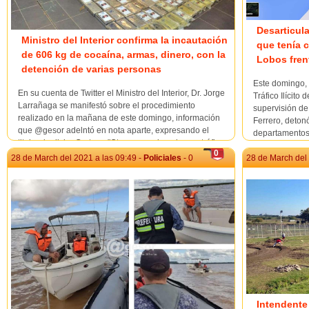
Desarticul
Ministro del Interior confirma la incautación
que tenía 
de 606 kg de cocaína, armas, dinero, con la
Lobos frent
detención de varias personas
Este domingo, 
En su cuenta de Twitter el Ministro del Interior, Dr. Jorge
Tráfico Ilícito 
Larrañaga se manifestó sobre el procedimiento
supervisión de
realizado en la mañana de este domingo, información
Ferrero, deton
que @gesor adelntó en nota aparte, expresando el
departamentos
titular de dicha Cartera: "Otro gran golpe al narcotráfico.
diferentes punt
0
Tras meses de investigació...
28 de March del 2021 a las 09:49 -
Policiales
- 0
28 de March del 
Intendente