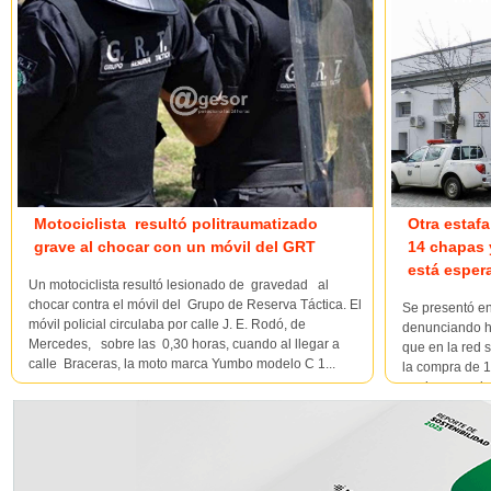
Motociclista resultó politraumatizado
Otra estaf
grave al chocar con un móvil del GRT
14 chapas 
está esper
Un motociclista resultó lesionado de gravedad al
chocar contra el móvil del Grupo de Reserva Táctica. El
Se presentó e
móvil policial circulaba por calle J. E. Rodó, de
denunciando ha
Mercedes, sobre las 0,30 horas, cuando al llegar a
que en la red 
calle Braceras, la moto marca Yumbo modelo C 1...
la compra de 1
por la suma de
realiza el depós