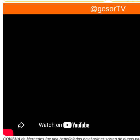
comercio ubica
perjuicio de Cambio de Monedas y Cobranza sito en
@gesorTV
lugar conjunta
zona céntrica, informado en comunicado de fecha
rubro restau...
9/9/2020 y 11/9/2020 donde se decretó la formalización
c...
COVISUA de Mercedes fue una beneficiadas en el primer sorteo de cupos para