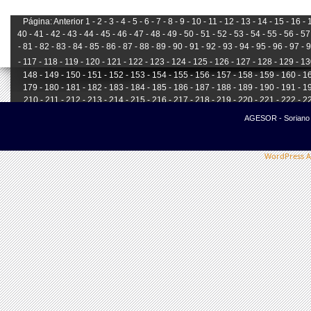
Página:
Anterior
1 -
2 -
3 -
4 -
5 -
6 -
7 -
8 -
9 -
10 -
11 -
12 -
13 -
14 -
15 -
16 -
1
40 -
41 -
42 -
43 -
44 -
45 -
46 -
47 -
48 -
49 -
50 -
51 -
52 -
53 -
54 -
55 -
56 -
57 
-
81 -
82 -
83 -
84 -
85 -
86 -
87 -
88 -
89 -
90 -
91 -
92 -
93 -
94 -
95 -
96 -
97 -
9
-
117 -
118 -
119 -
120 -
121 -
122 -
123 -
124 -
125 -
126 -
127 -
128 -
129 -
13
148 -
149 -
150 -
151 -
152 -
153 -
154 -
155 -
156 -
157 -
158 -
159 -
160 -
16
179 -
180 -
181 -
182 -
183 -
184 -
185 -
186 -
187 -
188 -
189 -
190 -
191 -
19
210 -
211 -
212 -
213 -
214 -
215 -
216 -
217 -
218 -
219 -
220 -
221 -
222 -
22
241 -
242 -
243 -
244 -
245 -
246 -
247 -
248 -
249 -
250 -
251 -
252 -
253 -
25
AGESOR - Soriano -
WordPress A