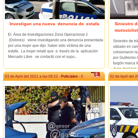
Investigan una nueva denuncia de estafa
Siniestro 
motociclis
El Área de Investigaciones Zona Operacional 2
(Dolores) viene investigando una denuncia presentada
Siniestro de tr
por una mujer que dijo haber sido víctima de una
sábado en cam
estafa. La mujer relató que a través de la aplicación
colisionaron 
Mercado Libre se contactó con el supu...
por Guillermo C
furgón marca 
Juan José lap..
0
03 de April del 2021 a las 09:22 -
Policiales
- 0
02 de April del 2