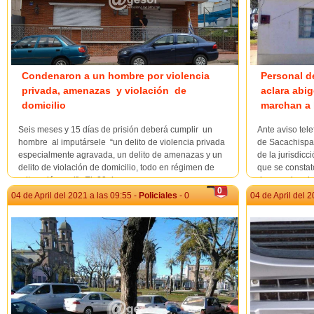
Condenaron a un hombre por violencia
Personal d
privada, amenazas y violación de
aclara abig
domicilio
marchan a 
Seis meses y 15 días de prisión deberá cumplir un
Ante aviso tel
hombre al imputársele “un delito de violencia privada
de Sacachispas
especialmente agravada, un delito de amenazas y un
de la jurisdic
delito de violación de domicilio, todo en régimen de
que se constat
reiteración real”. El 29 de marz...
de aproximada
0
obtenidos y pr
04 de April del 2021 a las 09:55 -
Policiales
- 0
04 de April del 2