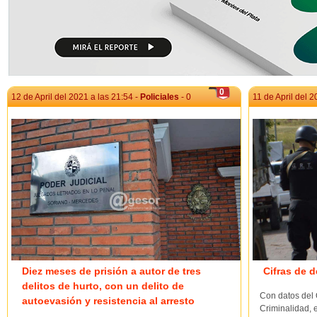
0
12 de April del 2021 a las 21:54 -
Policiales
- 0
11 de April del 2
Diez meses de prisión a autor de tres
Cifras de d
delitos de hurto, con un delito de
Con datos del 
autoevasión y resistencia al arresto
Criminalidad, e