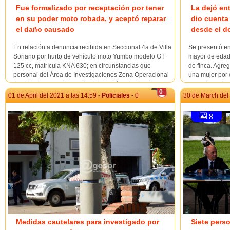
Fue formalizado por receptación por tener
La dejó en
en su poder moto robada, y aceptó reparar
dio cuenta
el daño causado
desde el d
En relación a denuncia recibida en Seccional 4a de Villa
Se presentó e
Soriano por hurto de vehículo moto Yumbo modelo GT
mayor de edad 
125 cc, matrícula KNA 630; en circunstancias que
de finca. Agreg
personal del Área de Investigaciones Zona Operacional
una mujer por c
2 realizaba recorrida por la jurisdicción avistan el
encontrarse in
0
vehículo denunciado; el que era guiado po...
faltante de din
01 de April del 2021 a las 14:59 -
Policiales
- 0
30 de March del 
8
Medidas cautelares para investigado por
Siete pers