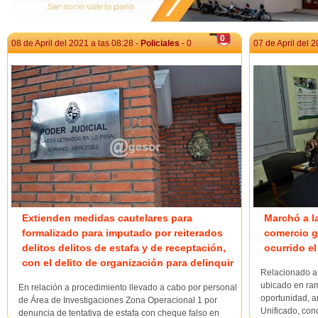
0
08 de April del 2021 a las 08:28 -
Policiales
- 0
07 de April del 2
Extienden medidas cautelares para
Marchó a l
formalizado para imputado por reiterados
comercio g
delitos delitos de estafa y de receptación,
ocurrido el
con el delito de organización para delinquir
Relacionado a 
ubicado en ram
En relación a procedimiento llevado a cabo por personal
oportunidad, 
de Área de Investigaciones Zona Operacional 1 por
Unificado, con
denuncia de tentativa de estafa con cheque falso en