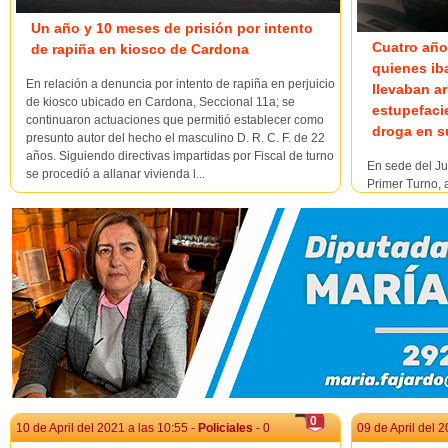
Un año y 10 meses de prisión por intento
Cuatro año
de rapiña en kiosco de Cardona
quienes ib
En relación a denuncia por intento de rapiña en perjuicio
llevaban a
de kiosco ubicado en Cardona, Seccional 11a; se
estupefaci
continuaron actuaciones que permitió establecer como
droga en s
presunto autor del hecho el masculino D. R. C. F. de 22
años. Siguiendo directivas impartidas por Fiscal de turno
En sede del Ju
se procedió a allanar vivienda l...
Primer Turno, 
Menchaca (foto
formalización 
investigación 
Turno de Merce
su titular Dr...
0
10 de April del 2021 a las 10:55 -
Policiales
- 0
09 de April del 2