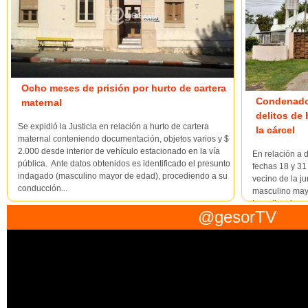
Ocho meses de prisión por hurto de cartera
Condenado 
maternal
delitos de
Se expidió la Justicia en relación a hurto de cartera
la cárcel
maternal conteniendo documentación, objetos varios y $
2.000 desde interior de vehículo estacionado en la vía
En relación a 
pública. Ante datos obtenidos es identificado el presunto
fechas 18 y 31
indagado (masculino mayor de edad), procediendo a su
vecino de la j
conducción...
masculino may
Investigacione
@gesorTV
identificado c