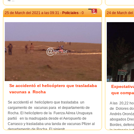
le ...
0
25 de March del 2021 a las 09:31 -
Policiales
- 0
24 de March del 
Se accidentó el helicóptero que trasladaba
Expectativa
vacunas a Rocha
que compar
Se accidentó el helicóptero que trasladaba un
A las 20,22 ho
cargamento de vacunas para el departamento de
de Dolores do
Rocha. El helicóptero de la Fuerza Aérea Uruguaya
Andrés Oronóz
partió en la madrugada desde el Aeropuerto de
abogados Dres.
Carrasco y trasladaba una tanda de vacunas Pfizer al
Bordes, defen
departamento de Rocha. El siniestr...
la instancia judi