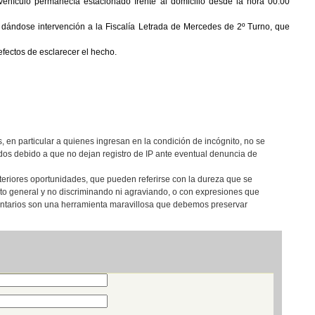
vehículo permanecía estacionado frente al domicilio desde la hora 00:00
 dándose intervención a la Fiscalía Letrada de Mercedes de 2º Turno, que
efectos de esclarecer el hecho.
, en particular a quienes ingresan en la condición de incógnito, no se
os debido a que no dejan registro de IP ante eventual denuncia de
teriores oportunidades, que pueden referirse con la dureza que se
eto general y no discriminando ni agraviando, o con expresiones que
entarios son una herramienta maravillosa que debemos preservar