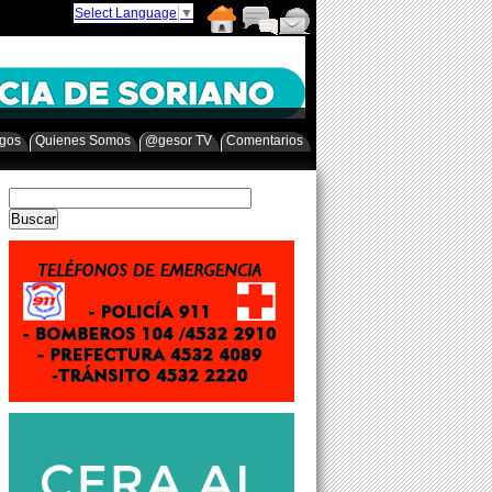
Select Language
▼
egos
Quienes Somos
@gesor TV
Comentarios