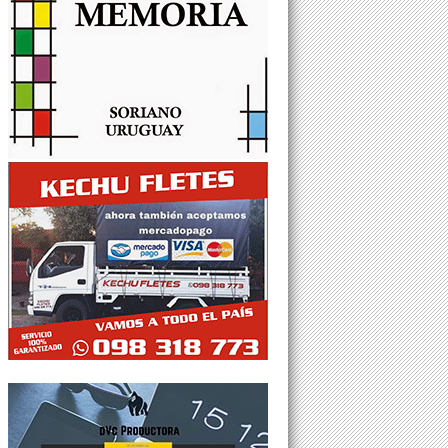
Tweets por @Agesor24hs