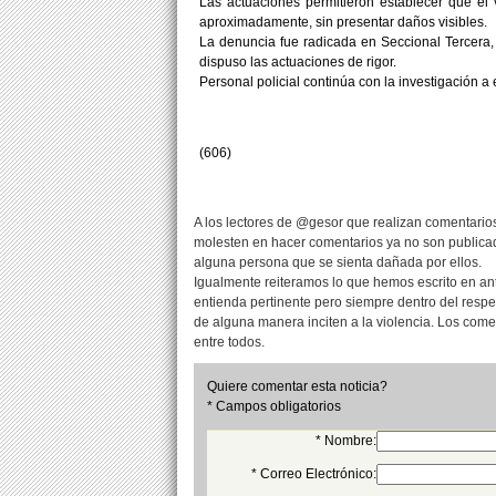
Las actuaciones permitieron establecer que el 
aproximadamente, sin presentar daños visibles.
La denuncia fue radicada en Seccional Tercera,
dispuso las actuaciones de rigor.
Personal policial continúa con la investigación a 
(606)
A los lectores de @gesor que realizan comentarios
molesten en hacer comentarios ya no son publicad
alguna persona que se sienta dañada por ellos.
Igualmente reiteramos lo que hemos escrito en an
entienda pertinente pero siempre dentro del resp
de alguna manera inciten a la violencia. Los com
entre todos.
Quiere comentar esta noticia?
* Campos obligatorios
* Nombre:
* Correo Electrónico: