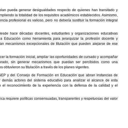
lan pueda generar desigualdades respecto de quienes han transitado y
pliendo la totalidad de los requisitos académicos establecidos. Asimismo,
ia profesional es valioso, pero no debería sustituir la formación integral
desde hace décadas docentes, estudiantes y organizaciones educativas
a Educación como herramienta para jerarquizar la profesión docente y
van mecanismos excepcionales de titulación que pueden alejarse de ese
cer la formación inicial, ampliar las oportunidades de cursado y acompañar
fesorado, sin generar mecanismos que puedan ser percibidos como una
s obtuvieron su titulación a través de los planes vigentes.
a ANEP y del Consejo de Formación en Educación que abran instancias de
 y demás actores del sistema educativo para analizar el alcance de esta
ien el reconocimiento de la experiencia con la defensa de la calidad y el
ca requiere políticas consensuadas, transparentes y respetuosas del valor