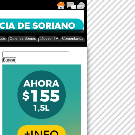
egos
Quienes Somos
@gesor TV
Comentarios