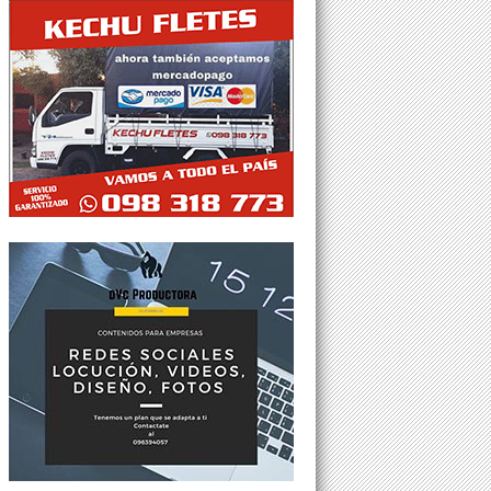
Tweets por @Agesor24hs