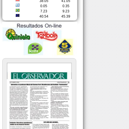
38.05
41.05
0.05
0.35
7.23
9.23
40.54
45.39