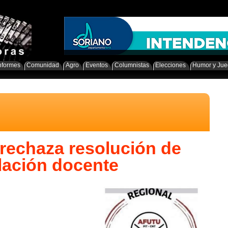
nformes
Comunidad
Agro
Eventos
Columnistas
Elecciones
Humor y Ju
rechaza resolución de
lación docente