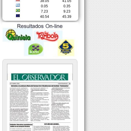
38.05
41.05
0.05
0.35
7.23
9.23
40.54
45.39