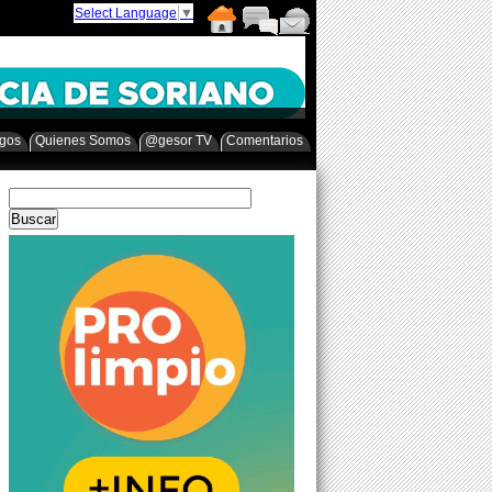
Select Language
▼
egos
Quienes Somos
@gesor TV
Comentarios