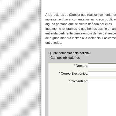
A los lectores de @gesor que realizan comentarios
molesten en hacer comentarios ya no son publicad
alguna persona que se sienta dañada por ellos.
Igualmente reiteramos lo que hemos escrito en an
entienda pertinente pero siempre dentro del resp
de alguna manera inciten a la violencia. Los com
entre todos.
Quiere comentar esta noticia?
* Campos obligatorios
* Nombre:
* Correo Electrónico:
* Comentario: