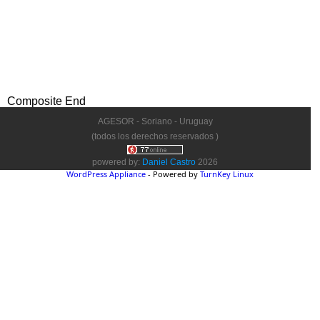
Composite End
AGESOR - Soriano - Uruguay
(todos los derechos reservados )
powered by:
Daniel Castro
2026
WordPress Appliance
- Powered by
TurnKey Linux