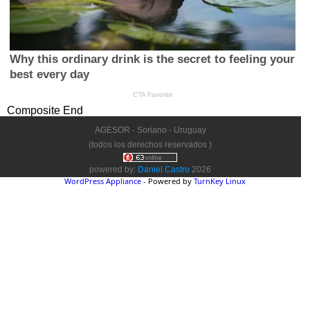
Composite End
AGESOR - Soriano - Uruguay
(todos los derechos reservados )
powered by:
Daniel Castro
2026
WordPress Appliance
- Powered by
TurnKey Linux