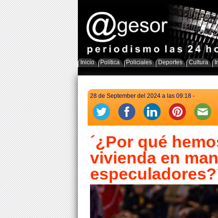
Inicio
Política
Policiales
Deportes
Cultura
I
28 de September del 2024 a las 09:18 -
´¿Por qué hemos
vivienda en man
especuladores?