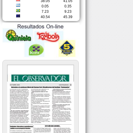
38.05
41.05
0.05
0.35
7.23
9.23
40.54
45.39