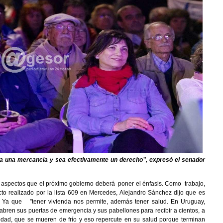
ea una mercancía y sea efectivamente un derecho”, expresó el senador
s aspectos que el próximo gobierno deberá poner el énfasis. Como trabajo,
cto realizado por la lista 609 en Mercedes, Alejandro Sánchez dijo que es
a. Ya que ”tener vivienda nos permite, además tener salud. En Uruguay,
s abren sus puertas de emergencia y sus pabellones para recibir a cientos, a
dad, que se mueren de frío y eso repercute en su salud porque terminan