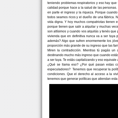
teniendo problemas respiratorios y eso hay que t
calidad porque hace a la salud de las personas. 
en parte el ingreso y la riqueza. Porque cuand
todos seamos ricos y el dueño de una fábrica. 
vida digna. Y hoy muchos compatriotas tienen e
porque tienen que salir a alquilar y muchas vece
son altísimos y cuando vos alquilás y tenés que
vivienda que en definitiva nunca va a ser tuya
además? Algo que sufren enormemente los jóvene
proporción más grande de su ingreso que las fam
Miren la contradicción. Mientras tú pagás un
destinando mucho más ingreso que cuando estás
a ser tuya. Te estás capitalizando y eso equivale
¿Qué se llama eso? ¿Por qué pasan estas co
especuladores? Tenemos que recuperar la polític
condiciones. Que el derecho al acceso a la vi
tenemos que generar políticas que atiendan esta 