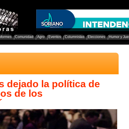
nformes
Comunidad
Agro
Eventos
Columnistas
Elecciones
Humor y Ju
 dejado la política de
os de los
´