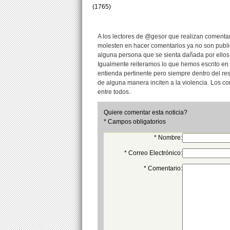
(1765)
A los lectores de @gesor que realizan comentari
molesten en hacer comentarios ya no son publi
alguna persona que se sienta dañada por ellos
Igualmente reiteramos lo que hemos escrito en 
entienda pertinente pero siempre dentro del re
de alguna manera inciten a la violencia. Los 
entre todos.
Quiere comentar esta noticia?
* Campos obligatorios
* Nombre:
* Correo Electrónico:
* Comentario: