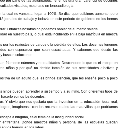
ebe por parte de las autoridades. Tenemos una gran carencia de docentes
cultades visuales, motoras o en fonoaudiología.
ón la cual no vamos a llegar al 100%. Se dice que recibimos aumento, pero
18 jornales de trabajo y todavía en este periodo de gobierno no los hemos
perar. Entonces nosotros no podemos hablar de aumento salarial.
dad en nuestro país, lo cual está incidiendo en la baja matrícula en nuestra
por los reajustes de cargos o la pérdida de ellos. Los docentes tenemos
idades con esperanza que sean escuchadas. Y sabemos que desde las
 y buscan soluciones.
ran fríamente números y no realidades. Desconocen lo que es el trabajo en
stros niños y por qué no decirlo también de sus necesidades afectivas y
ositiva de un adulto que les brinde atención, que les enseñe poco a poco
s niños pueden aprender a su tiempo y a su ritmo. Con diferentes tipos de
e hacerlo somos los docentes.
. Y obvio que nos gustaría que la inversión en la educación fuera real,
logros, imagínense con los recursos reales las maravillas que podríamos
escapa a ninguno, es el tema de la inseguridad social.
 enfrentarla. Donde nuestros niños y personal de las escuelas quedan
 en los barrios, en los robos.