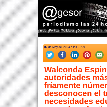
Inicio
Política
Policiales
Deportes
Cultura
I
02 de May del 2024 a las 01:29 -
Walconda Espin
autoridades más
fríamente númer
desconocen el tr
necesidades edu