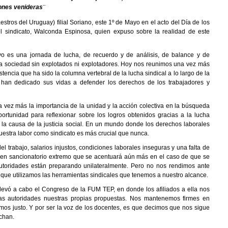
iones venideras¨
ros del Uruguay) filial Soriano, este 1º de Mayo en el acto del Día de los
l sindicato, Walconda Espinosa, quien expuso sobre la realidad de este
yo es una jornada de lucha, de recuerdo y de análisis, de balance y de
na sociedad sin explotados ni explotadores. Hoy nos reunimos una vez más
tencia que ha sido la columna vertebral de la lucha sindical a lo largo de la
han dedicado sus vidas a defender los derechos de los trabajadores y
a vez más la importancia de la unidad y la acción colectiva en la búsqueda
portunidad para reflexionar sobre los logros obtenidos gracias a la lucha
 la causa de la justicia social. En un mundo donde los derechos laborales
estra labor como sindicato es más crucial que nunca.
l trabajo, salarios injustos, condiciones laborales inseguras y una falta de
en sancionatorio extremo que se acentuará aún más en el caso de que se
utoridades están preparando unilateralmente. Pero no nos rendimos ante
 que utilizamos las herramientas sindicales que tenemos a nuestro alcance.
levó a cabo el Congreso de la FUM TEP, en donde los afiliados a ella nos
as autoridades nuestras propias propuestas. Nos mantenemos firmes en
mos justo. Y por ser la voz de los docentes, es que decimos que nos sigue
chan.