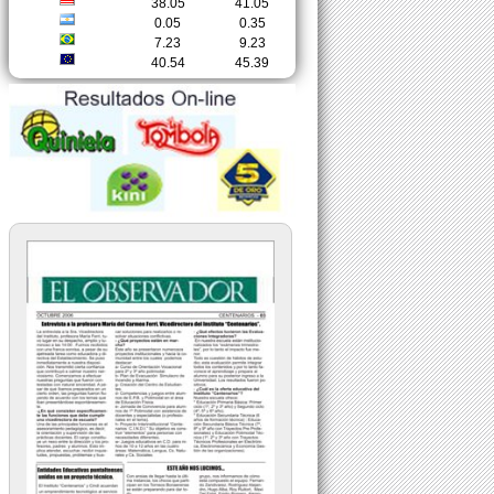
38.05
41.05
0.05
0.35
7.23
9.23
40.54
45.39