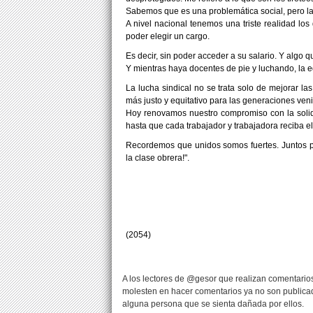
Sabemos que es una problemática social, pero la
A nivel nacional tenemos una triste realidad l
poder elegir un cargo.
Es decir, sin poder acceder a su salario. Y algo 
Y mientras haya docentes de pie y luchando, la e
La lucha sindical no se trata solo de mejorar la
más justo y equitativo para las generaciones ven
Hoy renovamos nuestro compromiso con la soli
hasta que cada trabajador y trabajadora reciba e
Recordemos que unidos somos fuertes. Juntos pod
la clase obrera!".
(2054)
A los lectores de @gesor que realizan comentarios
molesten en hacer comentarios ya no son publicad
alguna persona que se sienta dañada por ellos.