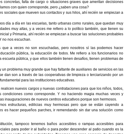
 concretas, falta de cargo o situaciones graves que ameritan decisiones
ablamos con quien corresponde, pero ¿saben una cosa?
es sociales que mueven sus contactos y sus hilos, ahí recién se empiezan a
mos día a día en las escuelas, tanto urbanas como rurales, que quedan muy
ades muy altas, y a veces me refiero a lo político también, que tienen su
nicial y Primaria, ahí recién se empiezan a buscar las soluciones probables
 Y no nos escuchan.
s que a veces no son escuchadas, pero nosotros sí las podemos hacer
ducación pública, la educación de todos. Me refiero a los funcionarios no
ra escuela pública, y que ellos también tienen desafíos, tienen problemas de
y un problema muy grande que hay faltante de auxiliares de servicios en las
se dan son a través de las cooperativas de limpieza o terciarizando por un
undamental para las instituciones educativas.
realicen nuevos cargos y nuevas contrataciones para que los niños, todos,
n las condiciones como corresponde. Y no haciendo magia muchas veces y
 las inauguraciones de nuevos centros educativos porque son hermosos.
mos estructuras, edilicias muy hermosas pero que se están cayendo a
des es hacer pequeños parches, ir remendando sin dar una solución como
titución, tampoco tenemos baños accesibles o rampas accesibles para
ciales para poder ir al baño o para poder descender al patio cuando es la