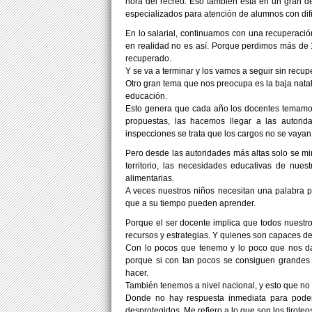
hora del recreo. Eso también está en un gran d
especializados para atención de alumnos con difi
En lo salarial, continuamos con una recuperaci
en realidad no es así. Porque perdimos más de 
recuperado.
Y se va a terminar y los vamos a seguir sin recu
Otro gran tema que nos preocupa es la baja natali
educación.
Esto genera que cada año los docentes temamos 
propuestas, las hacemos llegar a las autor
inspecciones se trata que los cargos no se vayan
Pero desde las autoridades más altas solo se mi
territorio, las necesidades educativas de nue
alimentarias.
A veces nuestros niños necesitan una palabra p
que a su tiempo pueden aprender.
Porque el ser docente implica que todos nuestro
recursos y estrategias. Y quienes son capaces d
Con lo pocos que tenemo y lo poco que nos dan
porque si con tan pocos se consiguen grandes 
hacer.
También tenemos a nivel nacional, y esto que no 
Donde no hay respuesta inmediata para poder
desprotegidos. Me refiero a lo que son los tiroteos