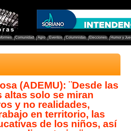
nformes
Comunidad
Agro
Eventos
Columnistas
Elecciones
Humor y Ju
osa (ADEMU): ¨Desde las
 altas solo se miran
os y no realidades,
abajo en territorio, las
cativas de los niños, así