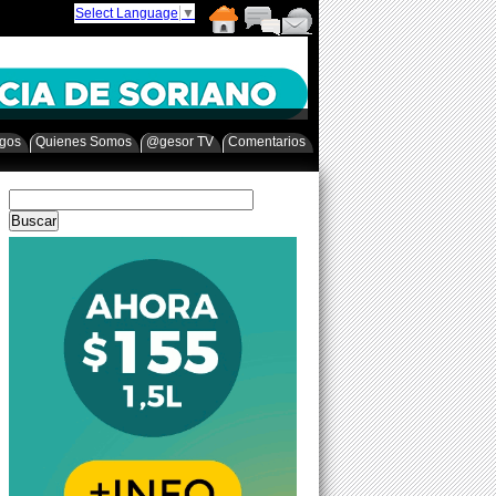
Select Language
▼
egos
Quienes Somos
@gesor TV
Comentarios