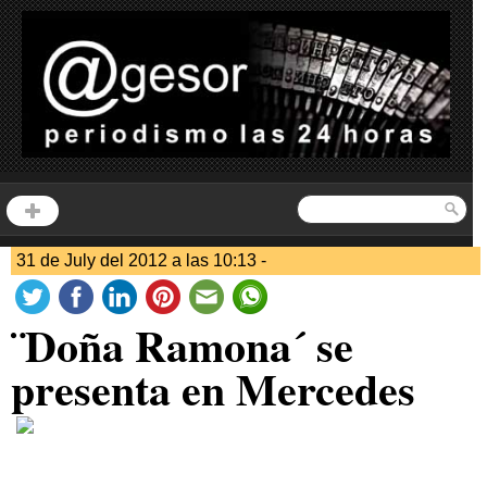
31 de July del 2012 a las 10:13 -
¨Doña Ramona´ se
presenta en Mercedes