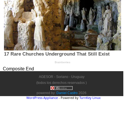
Composite End
AGESOR - Soriano - Uruguay
(todos los derechos reservados )
powered by:
Daniel Castro
2026
WordPress Appliance
- Powered by
TurnKey Linux