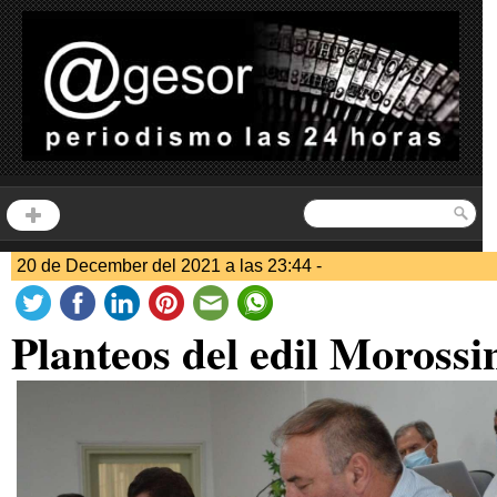
20 de December del 2021 a las 23:44 -
Planteos del edil Morossi