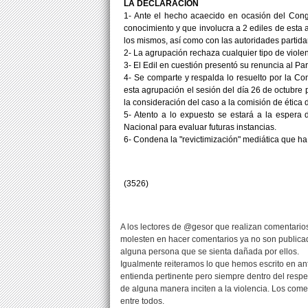
LA DECLARACION
1- Ante el hecho acaecido en ocasión del Cong
conocimiento y que involucra a 2 ediles de esta 
los mismos, así como con las autoridades partida
2- La agrupación rechaza cualquier tipo de viole
3- El Edil en cuestión presentó su renuncia al Par
4- Se comparte y respalda lo resuelto por la C
esta agrupación el sesión del día 26 de octubre p
la consideración del caso a la comisión de ética d
5- Atento a lo expuesto se estará a la espera 
Nacional para evaluar futuras instancias.
6- Condena la "revictimización" mediática que ha
(3526)
A los lectores de @gesor que realizan comentarios
molesten en hacer comentarios ya no son publicad
alguna persona que se sienta dañada por ellos.
Igualmente reiteramos lo que hemos escrito en an
entienda pertinente pero siempre dentro del resp
de alguna manera inciten a la violencia. Los com
entre todos.