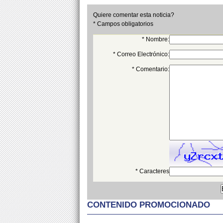
Quiere comentar esta noticia?
* Campos obligatorios
* Nombre:
* Correo Electrónico:
* Comentario:
* Caracteres