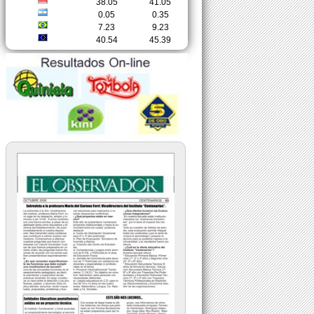
38.05
41.05
0.05
0.35
7.23
9.23
40.54
45.39