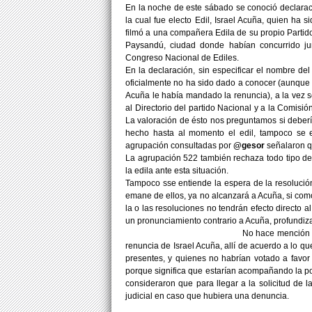
En la noche de este sábado se conoció declaració
la cual fue electo Edil, Israel Acuña, quien ha
filmó a una compañera Edila de su propio Partid
Paysandú, ciudad donde habían concurrido jun
Congreso Nacional de Ediles.
En la declaración, sin especificar el nombre del
oficialmente no ha sido dado a conocer (aunque s
Acuña le había mandado la renuncia), a la vez s
al Directorio del partido Nacional y a la Comisió
La valoración de ésto nos preguntamos si deberí
hecho hasta al momento el edil, tampoco se ex
agrupación consultadas por
@gesor
señalaron q
La agrupación 522 también rechaza todo tipo de 
la edila ante esta situación.
Tampoco sse entiende la espera de la resolución
emane de ellos, ya no alcanzará a Acuña, si como
la o las resoluciones no tendrán efecto directo a
un pronunciamiento contrario a Acuña, prof
No hace mención a la resolución de l
renuncia de Israel Acuña, allí de acuerdo a lo 
presentes, y quienes no habrían votado a favor 
porque significa que estarían acompañando la pos
consideraron que para llegar a la solicitud de 
judicial en caso que hubiera una denuncia.