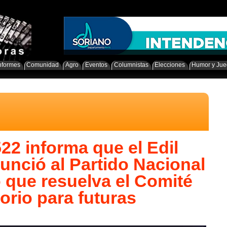
nformes
Comunidad
Agro
Eventos
Columnistas
Elecciones
Humor y Ju
22 informa que el Edil
unció al Partido Nacional
o que resuelva el Comité
torio para futuras