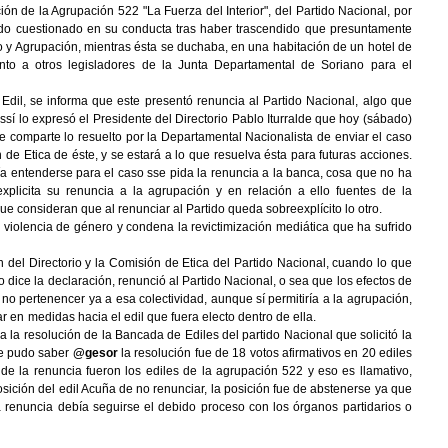
n de la Agrupación 522 "La Fuerza del Interior", del Partido Nacional, por
 sido cuestionado en su conducta tras haber trascendido que presuntamente
o y Agrupación, mientras ésta se duchaba, en una habitación de un hotel de
to a otros legisladores de la Junta Departamental de Soriano para el
 Edil, se informa que este presentó renuncia al Partido Nacional, algo que
sí lo expresó el Presidente del Directorio Pablo Iturralde que hoy (sábado)
e comparte lo resuelto por la Departamental Nacionalista de enviar el caso
n de Etica de éste, y se estará a lo que resuelva ésta para futuras acciones.
a entenderse para el caso sse pida la renuncia a la banca, cosa que no ha
plicita su renuncia a la agrupación y en relación a ello fuentes de la
ue consideran que al renunciar al Partido queda sobreexplícito lo otro.
violencia de género y condena la revictimización mediática que ha sufrido
 del Directorio y la Comisión de Etica del Partido Nacional, cuando lo que
 dice la declaración, renunció al Partido Nacional, o sea que los efectos de
l no pertenencer ya a esa colectividad, aunque sí permitiría a la agrupación,
undizar en medidas hacia el edil que fuera electo dentro de ella.
a Bancada de Ediles del partido Nacional que solicitó la
que pudo saber
@gesor
la resolución fue de 18 votos afirmativos en 20 ediles
de la renuncia fueron los ediles de la agrupación 522 y eso es llamativo,
ición del edil Acuña de no renunciar, la posición fue de abstenerse ya que
la renuncia debía seguirse el debido proceso con los órganos partidarios o