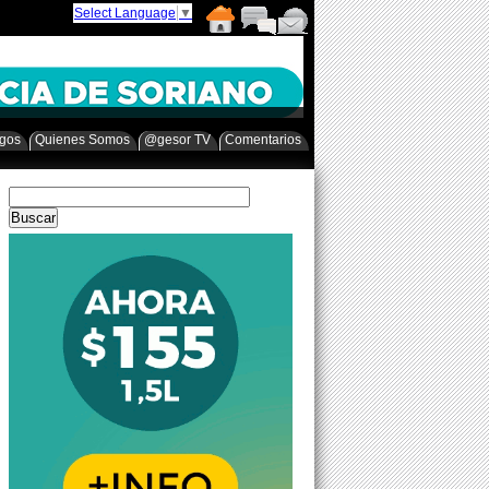
Select Language
▼
egos
Quienes Somos
@gesor TV
Comentarios