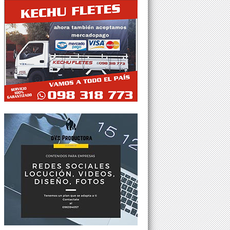
Tweets por @Agesor24hs