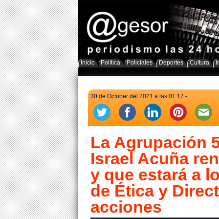
Inicio
Política
Policiales
Deportes
Cultura
I
30 de October del 2021 a las 01:17 -
La Agrupación 5
Israel Acuña ren
y que estará a l
de Ética y Direc
acciones