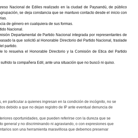
reso Nacional de Ediles realizado en la ciudad de Paysandú, de público
agrupación, se deja constancia que se mantuvo contacto desde el inicio con
rias.
ncia de género en cualquiera de sus formas.
tido Nacional.
omisión Departamental de Partido Nacional integrada por representantes de
asado la que solicitó al Honorable Directorio del Partido Nacional, traslade
el partido.
de lo resuelva el Honorable Directorio y la Comisión de Etica del Partido
 sufrido la compañera Edil, ante una situación que no buscó ni quiso.
, en particular a quienes ingresan en la condición de incógnito, no se
os debido a que no dejan registro de IP ante eventual denuncia de
teriores oportunidades, que pueden referirse con la dureza que se
eto general y no discriminando ni agraviando, o con expresiones que
entarios son una herramienta maravillosa que debemos preservar