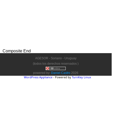
Composite End
AGESOR - Soriano - Uruguay
(todos los derechos reservados )
powered by:
Daniel Castro
2026
WordPress Appliance
- Powered by
TurnKey Linux