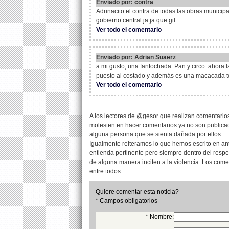
Enviado por: contra
Adrinacito el contra de todas las obras municipa
gobierno central ja ja que gil
Ver todo el comentario
Enviado por: Adrian Suaerz
a mi gusto, una fantochada. Pan y circo. ahora
puesto al costado y además es una macacada todo
Ver todo el comentario
A los lectores de @gesor que realizan comentarios
molesten en hacer comentarios ya no son publicad
alguna persona que se sienta dañada por ellos.
Igualmente reiteramos lo que hemos escrito en an
entienda pertinente pero siempre dentro del resp
de alguna manera inciten a la violencia. Los com
entre todos.
Quiere comentar esta noticia?
* Campos obligatorios
* Nombre: