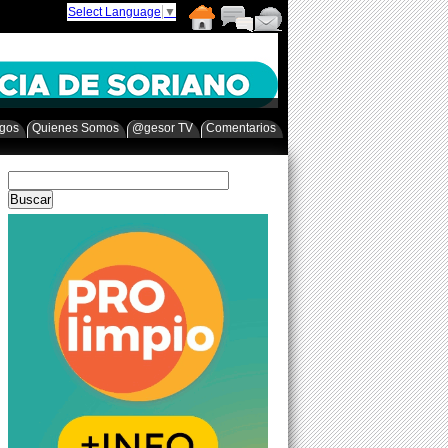
Select Language
▼
egos
Quienes Somos
@gesor TV
Comentarios