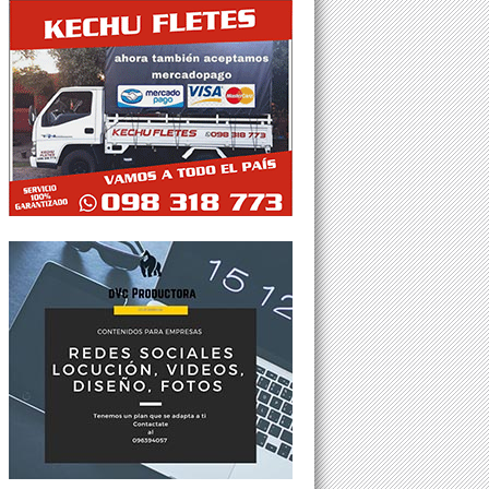
Tweets por @Agesor24hs