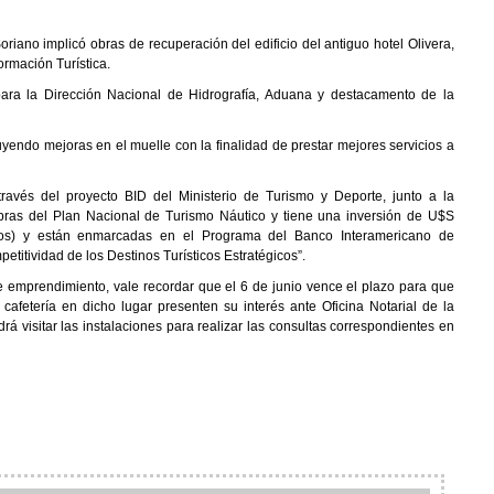
riano implicó obras de recuperación del edificio del antiguo hotel Olivera,
ormación Turística.
ara la Dirección Nacional de Hidrografía, Aduana y destacamento de la
yendo mejoras en el muelle con la finalidad de prestar mejores servicios a
ravés del proyecto BID del Ministerio de Turismo y Deporte, junto a la
obras del Plan Nacional de Turismo Náutico y tiene una inversión de U$S
nos) y están enmarcadas en el Programa del Banco Interamericano de
titividad de los Destinos Turísticos Estratégicos”.
e emprendimiento, vale recordar que el 6 de junio vence el plazo para que
 cafetería en dicho lugar presenten su interés ante Oficina Notarial de la
drá visitar las instalaciones para realizar las consultas correspondientes en