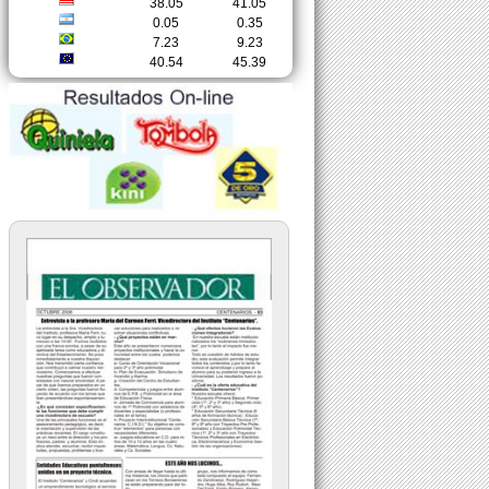
38.05
41.05
0.05
0.35
7.23
9.23
40.54
45.39