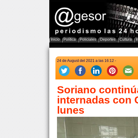
Inicio
Política
Policiales
Deportes
Cultura
I
24 de August del 2021 a las 16:12 -
Soriano continú
internadas con C
lunes