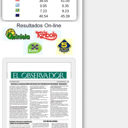
38.05
41.05
0.05
0.35
7.23
9.23
40.54
45.39