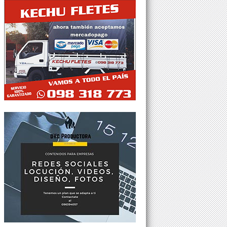
Tweets por @Agesor24hs