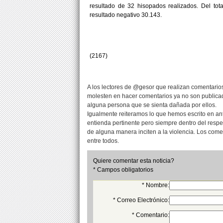
resultado de 32 hisopados realizados. Del to
resultado negativo 30.143.
(2167)
A los lectores de @gesor que realizan comentarios
molesten en hacer comentarios ya no son publicad
alguna persona que se sienta dañada por ellos.
Igualmente reiteramos lo que hemos escrito en an
entienda pertinente pero siempre dentro del resp
de alguna manera inciten a la violencia. Los com
entre todos.
Quiere comentar esta noticia?
* Campos obligatorios
* Nombre:
* Correo Electrónico:
* Comentario: