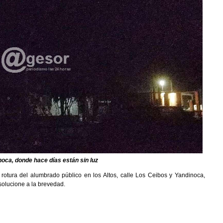
noca, donde hace días están sin luz
rotura del alumbrado público en los Altos, calle Los Ceibos y Yandinoca,
solucione a la brevedad.