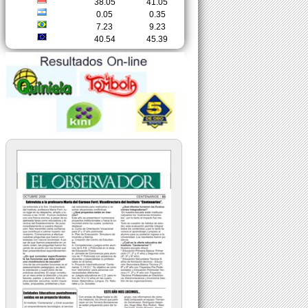
38.05
41.05
0.05
0.35
7.23
9.23
40.54
45.39