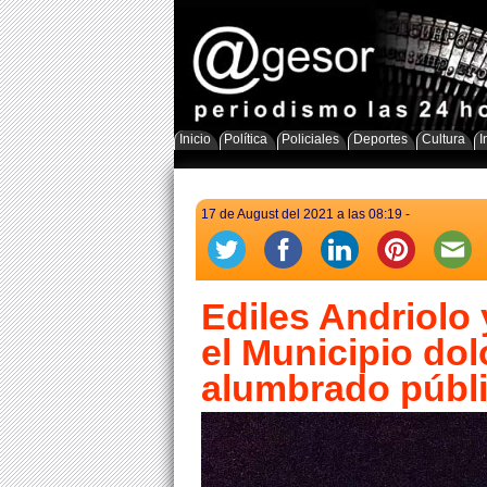
Inicio
Política
Policiales
Deportes
Cultura
I
17 de August del 2021 a las 08:19 -
Ediles Andriolo 
el Municipio dol
alumbrado públi