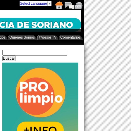
Select Language
▼
egos
Quienes Somos
@gesor TV
Comentarios