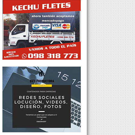
Tweets por @Agesor24hs