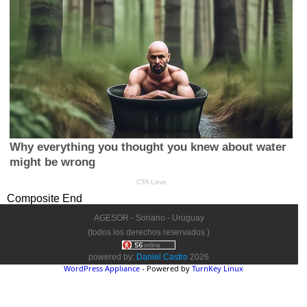
Composite End
AGESOR - Soriano - Uruguay
(todos los derechos reservados )
powered by:
Daniel Castro
2026
WordPress Appliance
- Powered by
TurnKey Linux