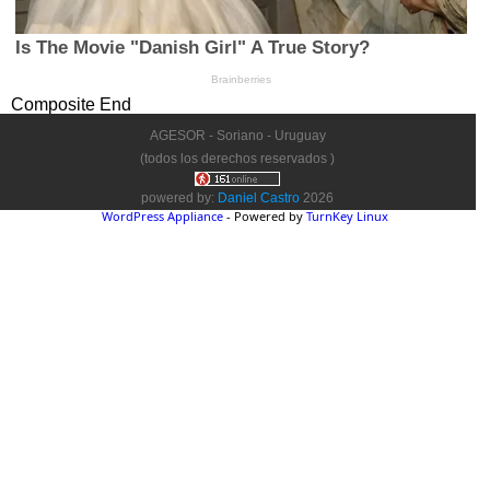
Composite End
AGESOR - Soriano - Uruguay
(todos los derechos reservados )
powered by:
Daniel Castro
2026
WordPress Appliance
- Powered by
TurnKey Linux