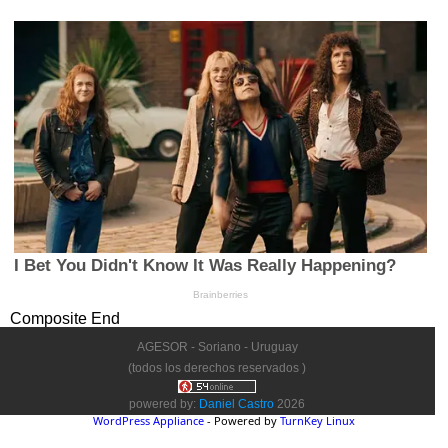
Composite End
AGESOR - Soriano - Uruguay
(todos los derechos reservados )
powered by:
Daniel Castro
2026
WordPress Appliance
- Powered by
TurnKey Linux