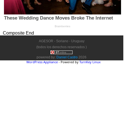
Composite End
AGESOR - Soriano - Uruguay
(todos los derechos reservados )
powered by:
Daniel Castro
2026
WordPress Appliance
- Powered by
TurnKey Linux