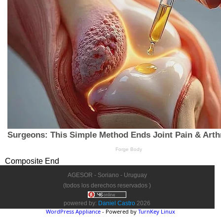
Composite End
AGESOR - Soriano - Uruguay
(todos los derechos reservados )
powered by:
Daniel Castro
2026
WordPress Appliance
- Powered by
TurnKey Linux