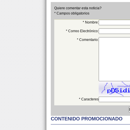
Quiere comentar esta noticia?
* Campos obligatorios
* Nombre:
* Correo Electrónico:
* Comentario:
* Caracteres