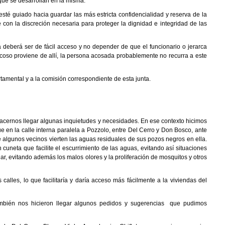
 que se desarrollan en la misma.
sté guiado hacia guardar las más estricta confidencialidad y reserva de la
on la discreción necesaria para proteger la dignidad e integridad de las
a deberá ser de fácil acceso y no depender de que el funcionario o jerarca
l acoso proviene de allí, la persona acosada probablemente no recurra a este
tamental y a la comisión correspondiente de esta junta.
acernos llegar algunas inquietudes y necesidades. En ese contexto hicimos
e en la calle interna paralela a Pozzolo, entre Del Cerro y Don Bosco, ante
 algunos vecinos vierten las aguas residuales de sus pozos negros en ella.
uneta que facilite el escurrimiento de las aguas, evitando así situaciones
gar, evitando además los malos olores y la proliferación de mosquitos y otros
calles, lo que facilitaría y daría acceso más fácilmente a la viviendas del
 también nos hicieron llegar algunos pedidos y sugerencias que pudimos