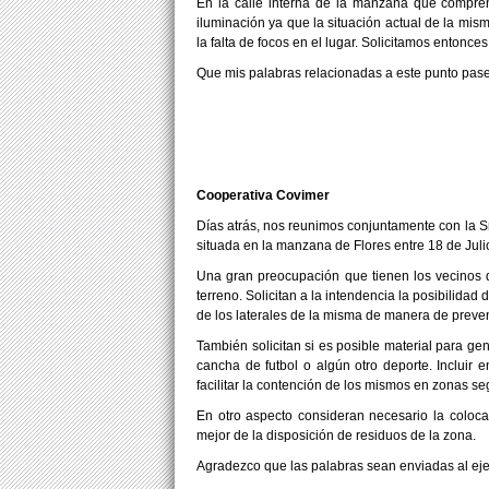
En la calle interna de la manzana que compren
iluminación ya que la situación actual de la mis
la falta de focos en el lugar. Solicitamos entonce
Que mis palabras relacionadas a este punto pasen
Cooperativa Covimer
Días atrás, nos reunimos conjuntamente con la S
situada en la manzana de Flores entre 18 de Jul
Una gran preocupación que tienen los vecinos q
terreno. Solicitan a la intendencia la posibilida
de los laterales de la misma de manera de preven
También solicitan si es posible material para ge
cancha de futbol o algún otro deporte. Inclui
facilitar la contención de los mismos en zonas se
En otro aspecto consideran necesario la colo
mejor de la disposición de residuos de la zona.
Agradezco que las palabras sean enviadas al ejec