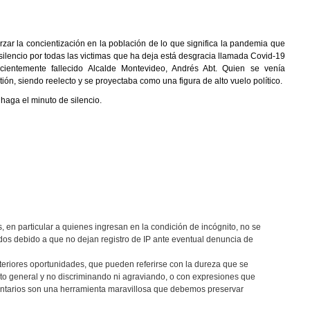
zar la concientización en la población de lo que significa la pandemia que
ilencio por todas las victimas que ha deja está desgracia llamada Covid-19
ecientemente fallecido Alcalde Montevideo, Andrés Abt. Quien se venía
 siendo reelecto y se proyectaba como una figura de alto vuelo político.
haga el minuto de silencio.
, en particular a quienes ingresan en la condición de incógnito, no se
os debido a que no dejan registro de IP ante eventual denuncia de
teriores oportunidades, que pueden referirse con la dureza que se
eto general y no discriminando ni agraviando, o con expresiones que
entarios son una herramienta maravillosa que debemos preservar