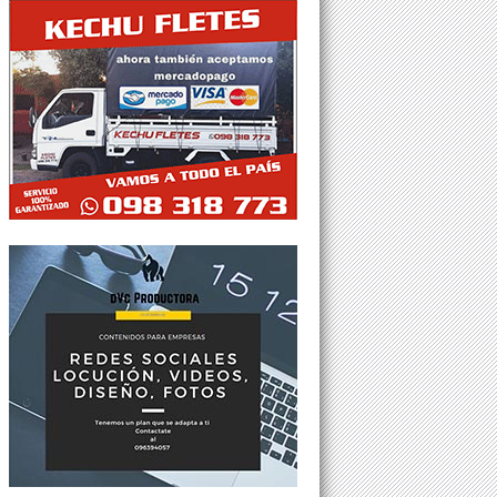
Tweets por @Agesor24hs