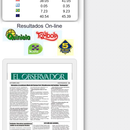
38.05
41.05
0.05
0.35
7.23
9.23
40.54
45.39