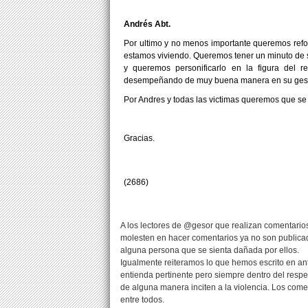
Andrés Abt.
Por ultimo y no menos importante queremos refor
estamos viviendo. Queremos tener un minuto de s
y queremos personificarlo en la figura del r
desempeñando de muy buena manera en su gestión,
Por Andres y todas las victimas queremos que se 
Gracias.
(2686)
A los lectores de @gesor que realizan comentarios
molesten en hacer comentarios ya no son publicad
alguna persona que se sienta dañada por ellos.
Igualmente reiteramos lo que hemos escrito en an
entienda pertinente pero siempre dentro del resp
de alguna manera inciten a la violencia. Los com
entre todos.