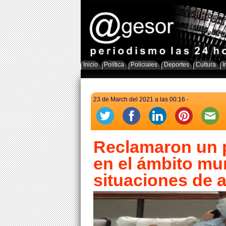
Inicio
Política
Policiales
Deportes
Cultura
I
23 de March del 2021 a las 00:16 -
Reclamaron un 
en el ámbito mu
situaciones de 