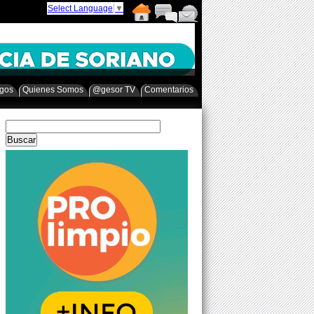
Select Language
▼
egos
Quienes Somos
@gesor TV
Comentarios