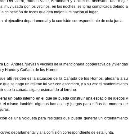
de Del Cerro, Blanes Viale, Arrambarri y Chiflet es necesario una mejor
ma, muy usada por los vecinos, en las noches, se torna complicada debido a
s la colocación de focos que den mejor iluminación al lugar.
 al ejecutivo departamental y la comisión correspondiente de esta junta.
ra Edil Andrea Nievas y vecinos de la mencionada cooperativa de viviendas
io y Haedo y Cañada de los Hornos.
ue allí residen es la situación de la Cañada de los Hornos, aledaña a su
d de que se haga un relleno tal vez con escombro, y a su vez el mantenimiento
ir que la cañada siga erosionando al terreno.
nerar un patio interno en el que se pueda construir una espacio de juegos y
r en el mismo también algunas hamacas y juegos para niños de manera de
guras.
cación de una volqueta para residuos que pueda generar un ordenamiento
utivo departamental y a la comisión correspondiente de esta junta.