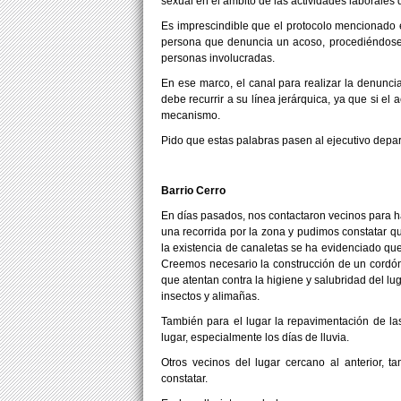
sexual en el ámbito de las actividades laborales
Es imprescindible que el protocolo mencionado e
persona que denuncia un acoso, procediéndose c
personas involucradas.
En ese marco, el canal para realizar la denunci
debe recurrir a su línea jerárquica, ya que si e
mecanismo.
Pido que estas palabras pasen al ejecutivo depar
Barrio Cerro
En días pasados, nos contactaron vecinos para h
una recorrida por la zona y pudimos constatar qu
la existencia de canaletas se ha evidenciado que
Creemos necesario la construcción de un cordón c
que atentan contra la higiene y salubridad del lu
insectos y alimañas.
También para el lugar la repavimentación de las 
lugar, especialmente los días de lluvia.
Otros vecinos del lugar cercano al anterior,
constatar.