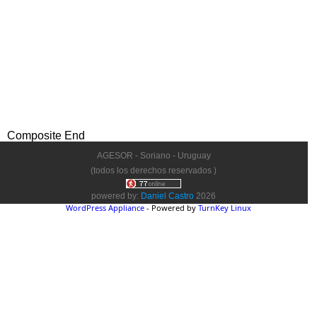
Composite End
AGESOR - Soriano - Uruguay
(todos los derechos reservados )
powered by:
Daniel Castro
2026
WordPress Appliance
- Powered by
TurnKey Linux