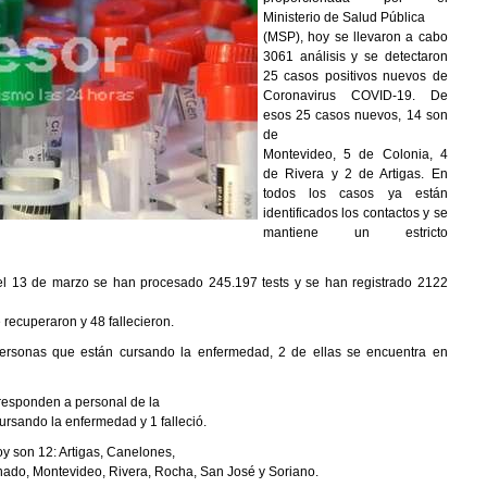
Ministerio de Salud Pública
(MSP), hoy se llevaron a cabo
3061 análisis y se detectaron
25 casos positivos nuevos de
Coronavirus COVID-19. De
esos 25 casos nuevos, 14 son
de
Montevideo, 5 de Colonia, 4
de Rivera y 2 de Artigas. En
todos los casos ya están
identificados los contactos y se
mantiene un estricto
el 13 de marzo se han procesado 245.197 tests y se han registrado 2122
e recuperaron y 48 fallecieron.
personas que están cursando la enfermedad, 2 de ellas se encuentra en
rresponden a personal de la
ursando la enfermedad y 1 falleció.
y son 12: Artigas, Canelones,
nado, Montevideo, Rivera, Rocha, San José y Soriano.