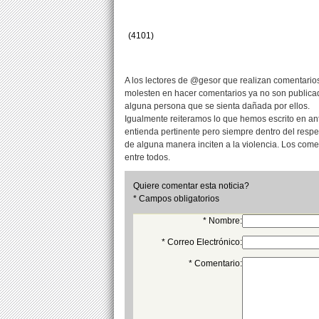
(4101)
A los lectores de @gesor que realizan comentarios
molesten en hacer comentarios ya no son publicad
alguna persona que se sienta dañada por ellos.
Igualmente reiteramos lo que hemos escrito en an
entienda pertinente pero siempre dentro del resp
de alguna manera inciten a la violencia. Los com
entre todos.
Quiere comentar esta noticia?
* Campos obligatorios
* Nombre:
* Correo Electrónico:
* Comentario: