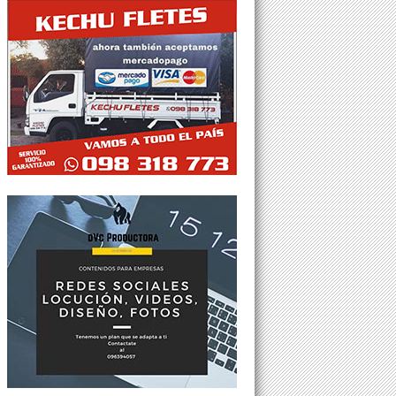
Tweets por @Agesor24hs