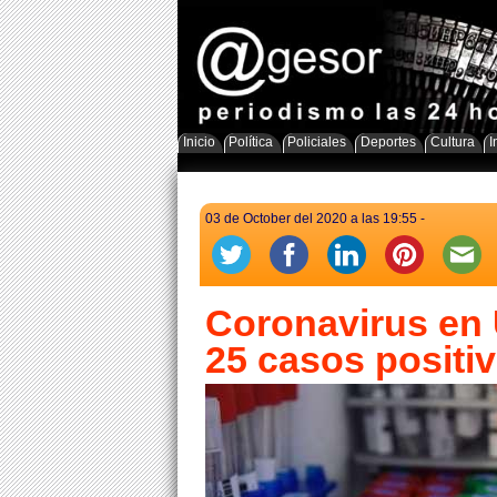
Inicio
Política
Policiales
Deportes
Cultura
I
03 de October del 2020 a las 19:55 -
Coronavirus en 
25 casos positi