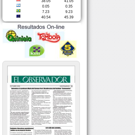
38.05
41.05
0.05
0.35
7.23
9.23
40.54
45.39