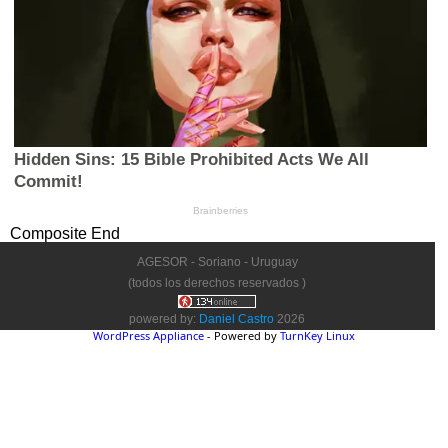
Composite End
AGESOR - Soriano - Uruguay
(todos los derechos reservados )
powered by:
Daniel Castro
2026
WordPress Appliance
- Powered by
TurnKey Linux