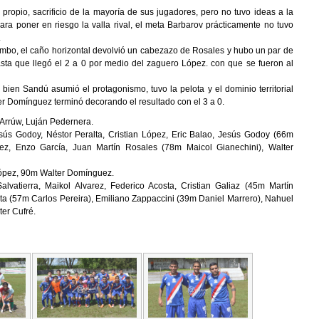
propio, sacrificio de la mayoría de sus jugadores, pero no tuvo ideas a la
ra poner en riesgo la valla rival, el meta Barbarov prácticamente no tuvo
.
ombo, el caño horizontal devolvió un cabezazo de Rosales y hubo un par de
sta que llegó el 2 a 0 por medio del zaguero López. con que se fueron al
bien Sandú asumió el protagonismo, tuvo la pelota y el dominio territorial
ter Domínguez terminó decorando el resultado con el 3 a 0.
 Arrúw, Luján Pedernera.
sús Godoy, Néstor Peralta, Cristian López, Eric Balao, Jesús Godoy (66m
ález, Enzo García, Juan Martín Rosales (78m Maicol Gianechini), Walter
López, 90m Walter Domínguez.
vatierra, Maikol Alvarez, Federico Acosta, Cristian Galiaz (45m Martín
 (57m Carlos Pereira), Emiliano Zappaccini (39m Daniel Marrero), Nahuel
ter Cufré.