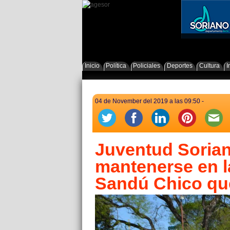
Inicio
Política
Policiales
Deportes
Cultura
I
04 de November del 2019 a las 09:50 -
Juventud Sorian
mantenerse en la
Sandú Chico que