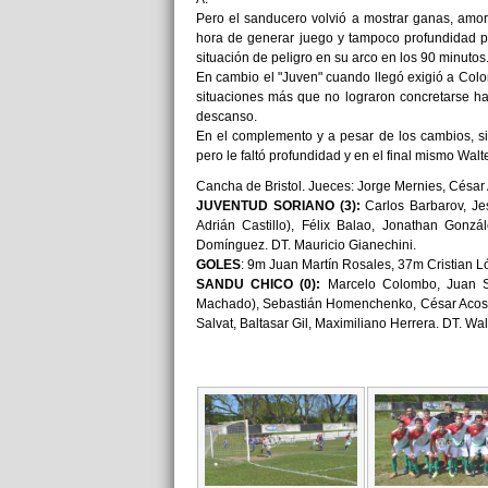
Pero el sanducero volvió a mostrar ganas, amor 
hora de generar juego y tampoco profundidad pa
situación de peligro en su arco en los 90 minutos
En cambio el "Juven" cuando llegó exigió a Col
situaciones más que no lograron concretarse ha
descanso.
En el complemento y a pesar de los cambios, si 
pero le faltó profundidad y en el final mismo Wal
Cancha de Bristol. Jueces: Jorge Mernies, César
JUVENTUD SORIANO (3):
Carlos Barbarov, Je
Adrián Castillo), Félix Balao, Jonathan Gonz
Domínguez. DT. Mauricio Gianechini.
GOLES
: 9m Juan Martín Rosales, 37m Cristian 
SANDU CHICO (0):
Marcelo Colombo, Juan Sal
Machado), Sebastián Homenchenko, César Acosta
Salvat, Baltasar Gil, Maximiliano Herrera. DT. Wal