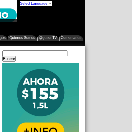
Select Language
▼
egos
Quienes Somos
@gesor TV
Comentarios