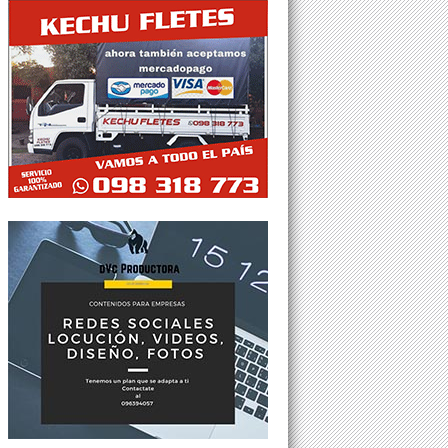
Tweets por @Agesor24hs