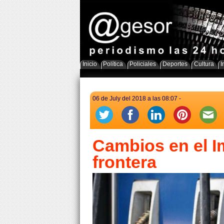
Inicio
Política
Policiales
Deportes
Cultura
I
06 de July del 2018 a las 08:07 -
Cambios en el I
frontera