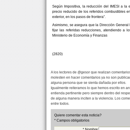
Según Impositiva, la reducción del IMESI a la 
precio reducido de los referidos combustibles e
exterior, en los pasos de frontera”.
Asimismo, se asegura que la Dirección General I
fijar las referidas reducciones, atendiendo a 
Ministerio de Economía y Finanzas
(2820)
A los lectores de @gesor que realizan comentarios
molesten en hacer comentarios ya no son publicad
alguna persona que se sienta dañada por ellos.
Igualmente reiteramos lo que hemos escrito en an
entienda pertinente pero siempre dentro del resp
de alguna manera inciten a la violencia. Los com
entre todos.
Quiere comentar esta noticia?
* Campos obligatorios
* Nombre: