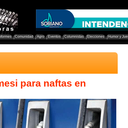
nformes
Comunidad
Agro
Eventos
Columnistas
Elecciones
Humor y Ju
mesi para naftas en