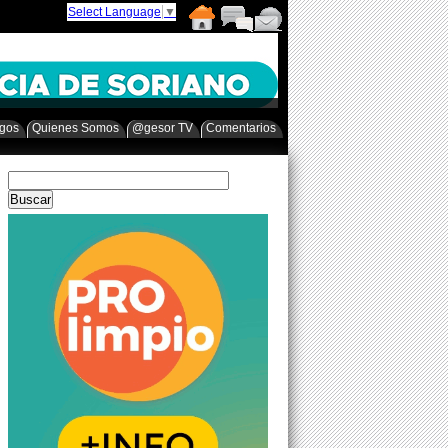
Select Language
▼
egos
Quienes Somos
@gesor TV
Comentarios