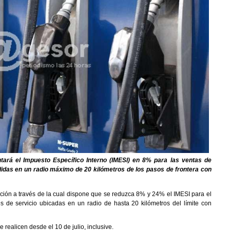
tará el Impuesto Específico Interno (IMESI) en 8% para las ventas de
didas en un radio máximo de 20 kilómetros de los pasos de frontera con
ución a través de la cual dispone que se reduzca 8% y 24% el IMESI para el
es de servicio ubicadas en un radio de hasta 20 kilómetros del límite con
realicen desde el 10 de julio, inclusive.