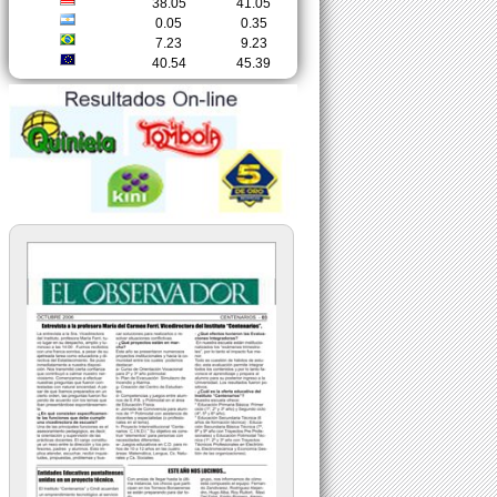
38.05
41.05
0.05
0.35
7.23
9.23
40.54
45.39