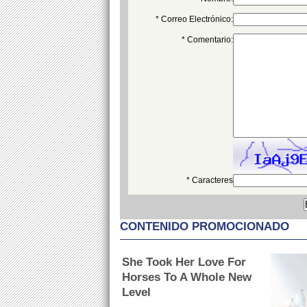
* Correo Electrónico:
* Comentario:
* Caracteres