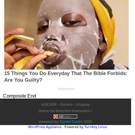
Composite End
AGESOR - Soriano - Uruguay
(todos los derechos reservados )
powered by:
Daniel Castro
2026
WordPress Appliance
- Powered by
TurnKey Linux