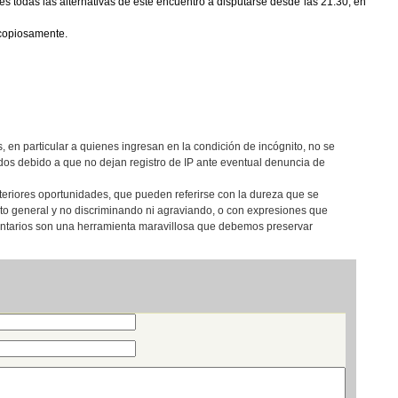
es todas las alternativas de este encuentro a disputarse desde las 21:30, en
 copiosamente.
, en particular a quienes ingresan en la condición de incógnito, no se
os debido a que no dejan registro de IP ante eventual denuncia de
teriores oportunidades, que pueden referirse con la dureza que se
eto general y no discriminando ni agraviando, o con expresiones que
entarios son una herramienta maravillosa que debemos preservar