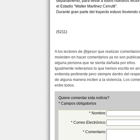
departamento, para llevar a todos nuestros lector
el Estadio “Walter Martínez Cerrutti”.
Durante gran parte del trayecto estuvo lloviendo
(5211)
A los lectores de @gesor que realizan comentarios
molesten en hacer comentarios ya no son publicad
alguna persona que se sienta dañada por ellos.
Igualmente reiteramos lo que hemos escrito en an
entienda pertinente pero siempre dentro del resp
de alguna manera inciten a la violencia. Los com
entre todos.
Quiere comentar esta noticia?
* Campos obligatorios
* Nombre:
* Correo Electrónico:
* Comentario: