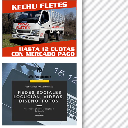
Tweets por @Agesor24hs