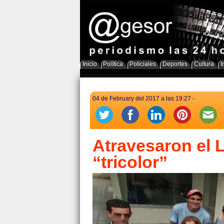
Inicio
Política
Policiales
Deportes
Cultura
I
04 de February del 2017 a las 19:27 -
Atravesaron el Li
“tricolor”