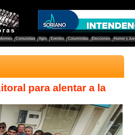
nformes
Comunidad
Agro
Eventos
Columnistas
Elecciones
Humor y Ju
toral para alentar a la