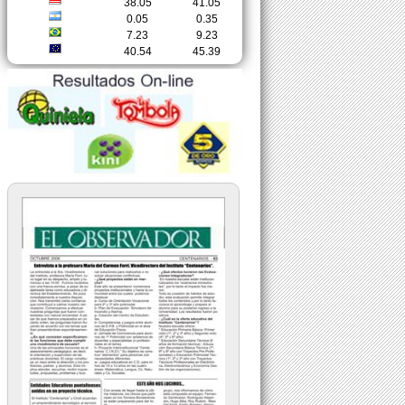
38.05
41.05
0.05
0.35
7.23
9.23
40.54
45.39