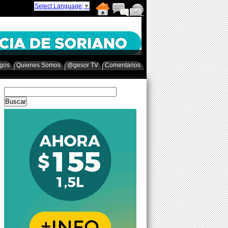
Select Language
▼
egos
Quienes Somos
@gesor TV
Comentarios