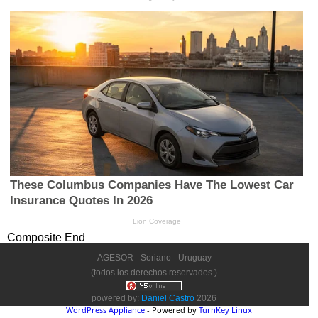
Composite End
AGESOR - Soriano - Uruguay
(todos los derechos reservados )
powered by:
Daniel Castro
2026
WordPress Appliance
- Powered by
TurnKey Linux