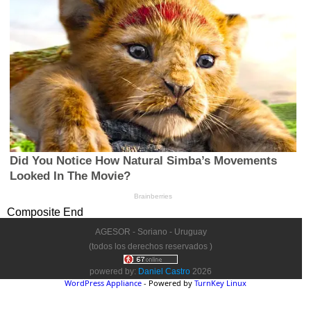
Composite End
AGESOR - Soriano - Uruguay
(todos los derechos reservados )
powered by:
Daniel Castro
2026
WordPress Appliance
- Powered by
TurnKey Linux