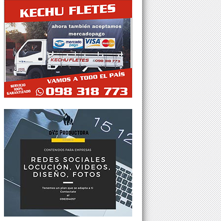
Tweets por @Agesor24hs