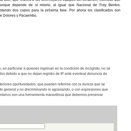
 aunque depende de sí mismo, al igual que Nacional de Fray Bentos.
ando dos cupos para la próxima fase. Por ahora los clasificados son
 de Dolores y Pacaembú.
, en particular a quienes ingresan en la condición de incógnito, no se
os debido a que no dejan registro de IP ante eventual denuncia de
teriores oportunidades, que pueden referirse con la dureza que se
eto general y no discriminando ni agraviando, o con expresiones que
entarios son una herramienta maravillosa que debemos preservar