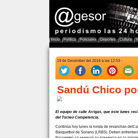
Inicio
Política
Policiales
Deportes
Cultura
I
19 de December del 2016 a las 12:53 -
Sandú Chico por
El equipo de calle Arrigas, que este lunes re
del Torneo Competencia.
Continúa hoy lunes la ronda de revanchas delC
Básquetbol de Soriano (LRBS). Deben enfrentars
Pacaembú ya aseguró su presencia en la próxima