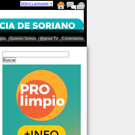
Select Language
▼
egos
Quienes Somos
@gesor TV
Comentarios