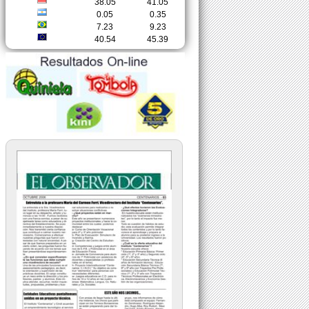
38.05
41.05
0.05
0.35
7.23
9.23
40.54
45.39