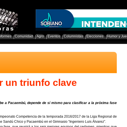
nformes
Comunidad
Agro
Eventos
Columnistas
Elecciones
Humor y Ju
 un triunfo clave
cibe a Pacaembú, depende de sí mismo para clasificar a la próxima fase
ampeonato Competencia de la temporada 2016/2017 de la Liga Regional de
e Sandú Chico y Pacaembú en el Gimnasio “Ingeniero Luis Álvarez”.
 fase, que reunirá a los seis mejores equipos del certamen, mientras que