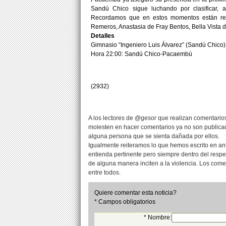
Sandú Chico sigue luchando por clasificar,
Recordamos que en estos momentos están rest
Remeros, Anastasia de Fray Bentos, Bella Vista
Detalles
Gimnasio “Ingeniero Luis Álvarez” (Sandú Chico)
Hora 22:00: Sandú Chico-Pacaembú
(2932)
A los lectores de @gesor que realizan comentarios
molesten en hacer comentarios ya no son publicad
alguna persona que se sienta dañada por ellos.
Igualmente reiteramos lo que hemos escrito en an
entienda pertinente pero siempre dentro del resp
de alguna manera inciten a la violencia. Los com
entre todos.
Quiere comentar esta noticia?
* Campos obligatorios
* Nombre: