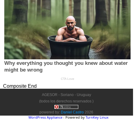
Composite End
AGESOR - Soriano - Uruguay
(todos los derechos reservados )
powered by:
Daniel Castro
2026
WordPress Appliance
- Powered by
TurnKey Linux