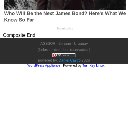
Composite End
AGESOR - Soriano - Uruguay
(todos los derechos reservados )
powered by:
Daniel Castro
2026
WordPress Appliance
- Powered by
TurnKey Linux