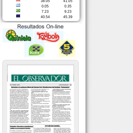
38.05
41.05
0.05
0.35
7.23
9.23
40.54
45.39