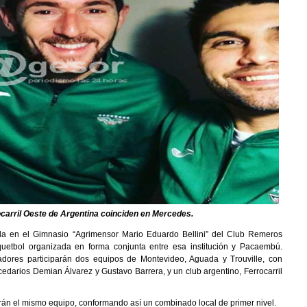
carril Oeste de Argentina coinciden en Mercedes.
lla en el Gimnasio “Agrimensor Mario Eduardo Bellini” del Club Remeros
uetbol organizada en forma conjunta entre esa institución y Pacaembú.
dores participarán dos equipos de Montevideo, Aguada y Trouville, con
rcedarios Demian Álvarez y Gustavo Barrera, y un club argentino, Ferrocarril
erán el mismo equipo, conformando así un combinado local de primer nivel.