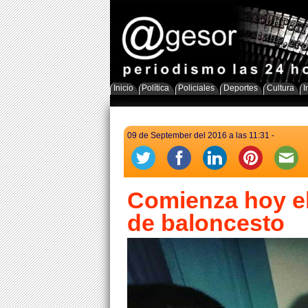
Inicio
Política
Policiales
Deportes
Cultura
I
09 de September del 2016 a las 11:31 -
Comienza hoy el
de baloncesto