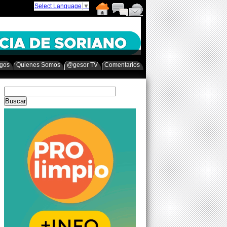
Select Language
▼
egos
Quienes Somos
@gesor TV
Comentarios