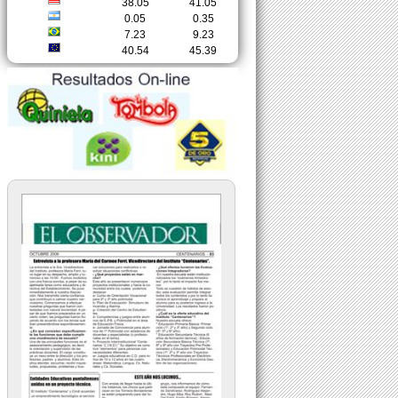
38.05
41.05
0.05
0.35
7.23
9.23
40.54
45.39