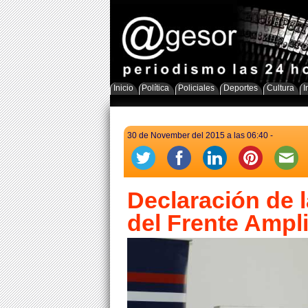
Inicio
Política
Policiales
Deportes
Cultura
I
30 de November del 2015 a las 06:40 -
Declaración de l
del Frente Ampl