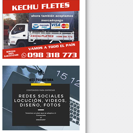
Tweets por @Agesor24hs