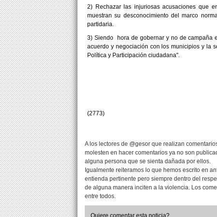
2) Rechazar las injuriosas acusaciones que e
muestran su desconocimiento del marco normat
partidaria.
3) Siendo hora de gobernar y no de campaña ele
acuerdo y negociación con los municipios y la so
Política y Participación ciudadana".
(2773)
A los lectores de @gesor que realizan comentarios
molesten en hacer comentarios ya no son publicad
alguna persona que se sienta dañada por ellos.
Igualmente reiteramos lo que hemos escrito en an
entienda pertinente pero siempre dentro del resp
de alguna manera inciten a la violencia. Los com
entre todos.
Quiere comentar esta noticia?