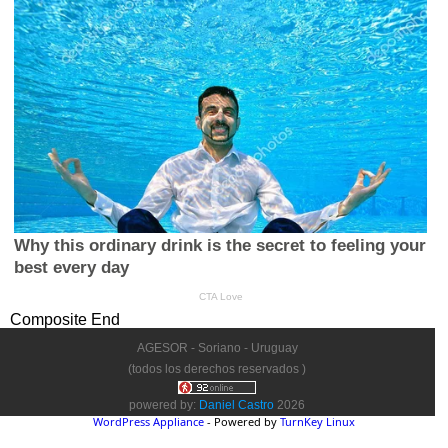
Composite End
AGESOR - Soriano - Uruguay
(todos los derechos reservados )
powered by:
Daniel Castro
2026
WordPress Appliance
- Powered by
TurnKey Linux