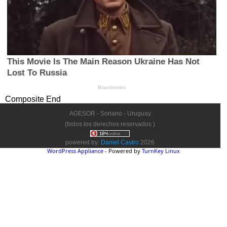
Composite End
AGESOR - Soriano - Uruguay
(todos los derechos reservados )
powered by:
Daniel Castro
2026
WordPress Appliance
- Powered by
TurnKey Linux