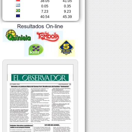
38.05
41.05
0.05
0.35
7.23
9.23
40.54
45.39