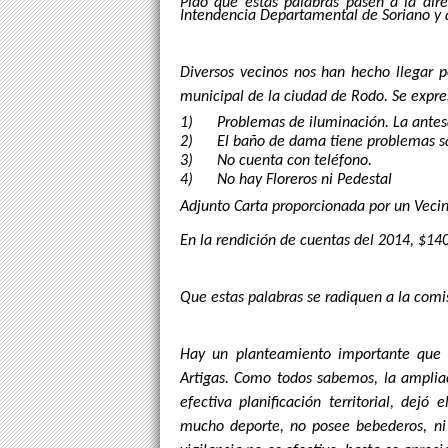
Pido que estas palabras pasen a la dire
Intendencia Departamental de Soriano y a
Diversos vecinos nos han hecho llegar p
municipal de la ciudad de Rodo. Se expre
1) Problemas de iluminación. La antesa
2) El baño de dama tiene problemas sani
3) No cuenta con teléfono.
4) No hay Floreros ni Pedestal
Adjunto Carta proporcionada por un Vecin
En la rendición de cuentas del 2014, $14
Que estas palabras se radiquen a la comi
Hay un planteamiento importante que re
Artigas. Como todos sabemos, la ampliac
efectiva planificación territorial, dej
mucho deporte, no posee bebederos, ni 