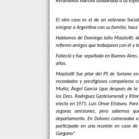
Reiteramos nuestra solidaridad a su espos
El otro caso es el de un veterano Socia
emigrar a Argentina con su familia, hace
Hablamos de Domingo Julio Mazziotti, de
refieren amigos que trabajaron con él y l
Falleció y fue sepultado en Buenos Aires,
años.
Mazziotti fue pilar del PS de Soriano e
recordados y prestigiosos compañeros co
Muñiz, Ángel García (que después de la 
los Dres. Rodríguez Gastelumendi y Ritorn
electo en 1971, Luis Omar Elisburu. Par
seguras omisiones, pero sabemos que
departamento. En Dolores comenzaba a 
participado en una reunión en casa de
Gargano"