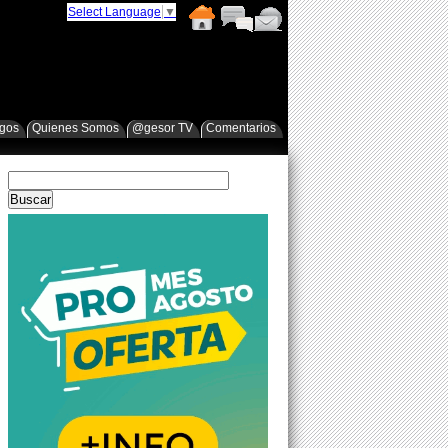
Select Language
▼
egos
Quienes Somos
@gesor TV
Comentarios