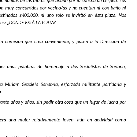
ian huellas de las motos que andan por la cancha de césped. Los
n muy concurridos por vecino/as y no cuentan ni con baño ni
tinados $400.000, ni uno solo se invirtió en ésta plaza. Nos
ones: ¿DÓNDE ESTÁ LA PLATA?
la comisión que crea conveniente, y pasen a la Dirección de
ner unas palabras de homenaje a dos Socialistas de Soriano,
 Miriam Graciela Sanabria, esforzada militante partidaria y
a.
ante años y años, sin pedir otra cosa que un lugar de lucha por
 era una mujer relativamente joven, aún en actividad como