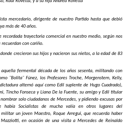
o, Raúl Rovetta, y a su hija Andrea Rovetta
lista mercedario, dirigente de nuestro Partido hasta que debió
 ya más de 40 años.
 recordada trayectoria comercial en nuestro medio, según nos
e recuerdan con cariño.
 donde crecieron sus hijos y nacieron sus nietos, a la edad de 83
n aquella fermental década de los años sesenta, militando con
mo ¨Bolita¨ Fúnez, los Profesores Troche, Morgenstern, Kelly,
dictadura alternó aquí como Edil suplente de Hugo Cuadrado),
i, Tincho Fonseca y Liana De la Fuente, su amigo y Edil titular
a nombrar solo ciudadanos de Mercedes, y pidiendo excusas por
 había Socialistas de mucha valía en otros lugares del
militar un joven Maestro, Roque Arregui, que recuerda haber
 Mazziotti, en ocasión de una visita a Mercedes de Reinaldo