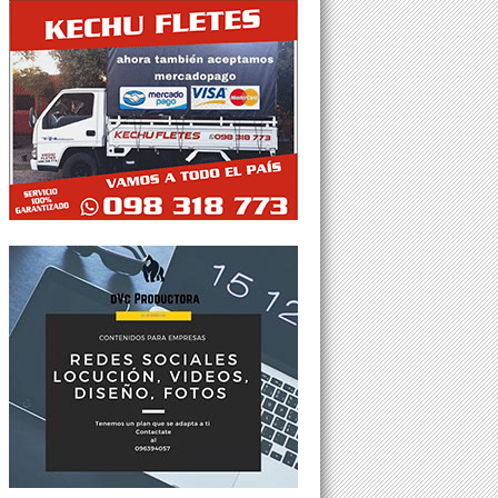
Tweets por @Agesor24hs