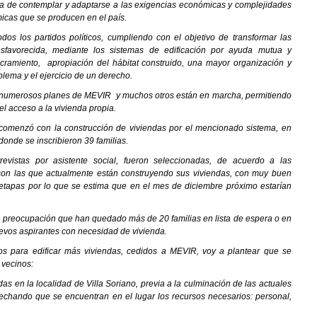
a de contemplar y adaptarse a las exigencias económicas y complejidades
icas que se producen en el país.
os los partidos políticos, cumpliendo con el objetivo de transformar las
sfavorecida, mediante los sistemas de edificación por ayuda mutua y
cramiento, apropiación del hábitat construido, una mayor organización y
blema y el ejercicio de un derecho.
 numerosos planes de MEVIR y muchos otros están en marcha, permitiendo
 el acceso a la vivienda propia.
e comenzó con la construcción de viviendas por el mencionado sistema, en
onde se inscribieron 39 familias.
trevistas por asistente social, fueron seleccionadas, de acuerdo a las
e son las que actualmente están construyendo sus viviendas, con muy buen
e etapas por lo que se estima que en el mes de diciembre próximo estarían
n preocupación que han quedado más de 20 familias en lista de espera o en
evos aspirantes con necesidad de vivienda.
os para edificar más viviendas, cedidos a MEVIR, voy a plantear que se
s vecinos:
as en la localidad de Villa Soriano, previa a la culminación de las actuales
vechando que se encuentran en el lugar los recursos necesarios: personal,