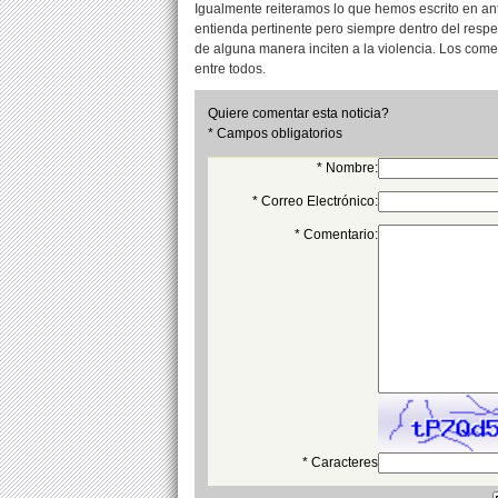
Igualmente reiteramos lo que hemos escrito en an
entienda pertinente pero siempre dentro del resp
de alguna manera inciten a la violencia. Los com
entre todos.
Quiere comentar esta noticia?
* Campos obligatorios
* Nombre:
* Correo Electrónico:
* Comentario:
* Caracteres