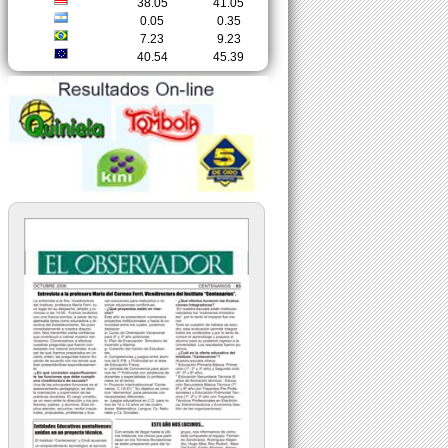
38.05
41.05
0.05
0.35
7.23
9.23
40.54
45.39