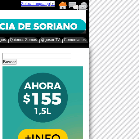
Select Language
▼
egos
Quienes Somos
@gesor TV
Comentarios