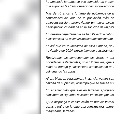
ha ampliado largamente ese cometido en procur
que suponen las transformaciones socio- económ
Más de 40 años, a lo largo de gobiernos de tod
condiciones de vida de la población más de
autoconstrucción, promoviendo un mayor involu
participación ciudadana en la solución de un pro
En nuestro departamento se han llevado a cabo
a las familias de diversas localidades del interior
Es así que en la localidad de Villa Soriano, s
noviembre de 2014, previo llamado a aspirantes d
Realizadas las correspondientes visitas y en
prioridades establecidas, sólo 12 familias, qu
ritmo de trabajo y satisfactorio cumplimiento d
culminando las obras.
Ahora bien, en esta primera instancia, vemos co
calidad de suplentes, al tiempo que se suman nu
En el entendido que existen terrenos apropiad
considere la siguiente solicitud, trasmitida por lo
1) Se disponga la construcción de nuevas viviend
obras y retiro de la empresa constructora, apro
maquinaria, terrenos.