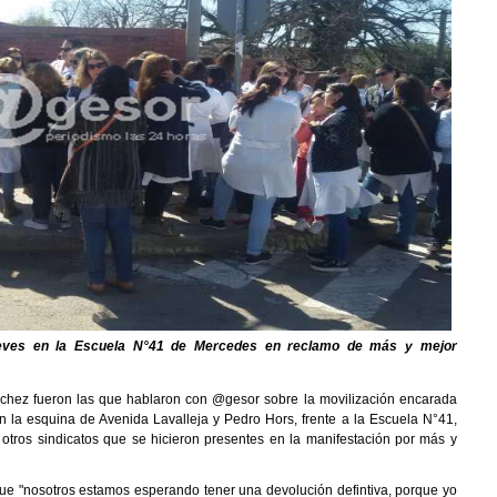
ueves en la Escuela N°41 de Mercedes en reclamo de más y mejor
chez fueron las que hablaron con @gesor sobre la movilización encarada
n la esquina de Avenida Lavalleja y Pedro Hors, frente a la Escuela N°41,
otros sindicatos que se hicieron presentes en la manifestación por más y
que "nosotros estamos esperando tener una devolución defintiva, porque yo