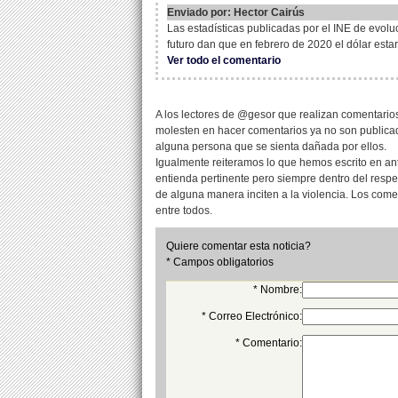
Enviado por: Hector Cairús
Las estadísticas publicadas por el INE de evol
futuro dan que en febrero de 2020 el dólar est
Ver todo el comentario
A los lectores de @gesor que realizan comentarios
molesten en hacer comentarios ya no son publicad
alguna persona que se sienta dañada por ellos.
Igualmente reiteramos lo que hemos escrito en an
entienda pertinente pero siempre dentro del resp
de alguna manera inciten a la violencia. Los com
entre todos.
Quiere comentar esta noticia?
* Campos obligatorios
* Nombre:
* Correo Electrónico:
* Comentario: