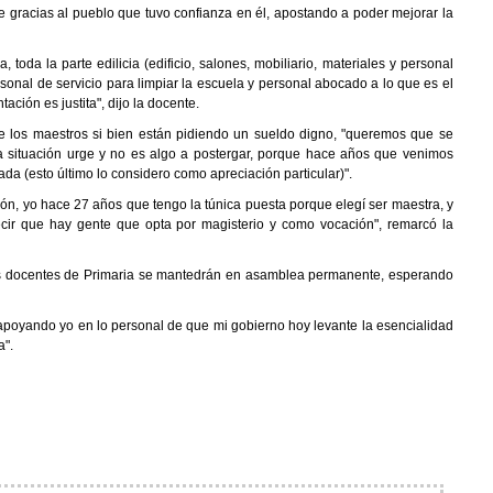
ue gracias al pueblo que tuvo confianza en él, apostando a poder mejorar la
a, toda la parte edilicia (edificio, salones, mobiliario, materiales y personal
onal de servicio para limpiar la escuela y personal abocado a lo que es el
ación es justita", dijo la docente.
e los maestros si bien están pidiendo un sueldo digno, "queremos que se
a situación urge y no es algo a postergar, porque hace años que venimos
ada (esto último lo considero como apreciación particular)".
ón, yo hace 27 años que tengo la túnica puesta porque elegí ser maestra, y
cir que hay gente que opta por magisterio y como vocación", remarcó la
os docentes de Primaria se mantedrán en asamblea permanente, esperando
oyando yo en lo personal de que mi gobierno hoy levante la esencialidad
a".