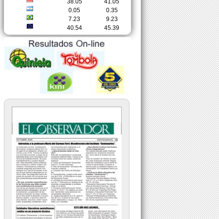
38.05
41.05
0.05
0.35
7.23
9.23
40.54
45.39