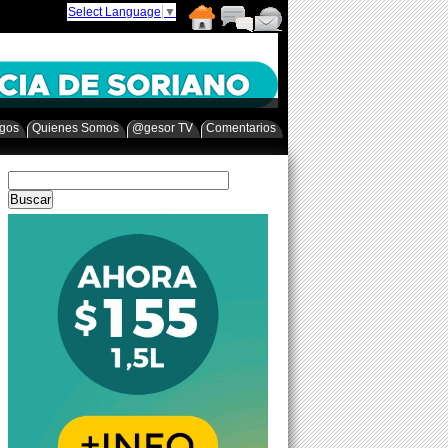
Select Language
▼
egos
Quienes Somos
@gesor TV
Comentarios