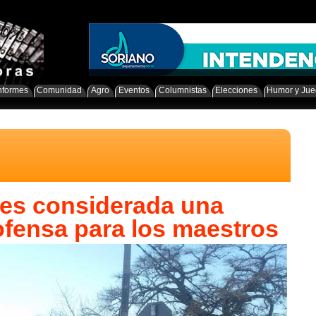
nformes
Comunidad
Agro
Eventos
Columnistas
Elecciones
Humor y Ju
 es considerada una
ofensa para los maestros