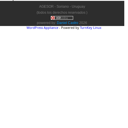
AGESOR - Soriano - Uruguay
(todos los derechos reservados )
powered by:
Daniel Castro
2026
WordPress Appliance
- Powered by
TurnKey Linux