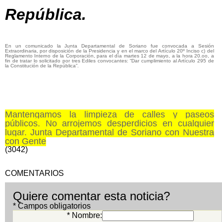
República.
En un comunicado la Junta Departamental de Soriano fue convocada a Sesión
Extraordinaria, por disposición de la Presidencia y en el marco del Artículo 20º Inciso c) del
Reglamento Interno de la Corporación, para el día martes 12 de mayo, a la hora 20.oo, a
fin de tratar lo solicitado por tres Ediles convocantes: “Dar cumplimiento al Artículo 295 de
la Constitución de la República”.
Mantengamos la limpieza de calles y paseos
públicos. No arrojemos desperdicios en cualquier
lugar. Junta Departamental de Soriano con Nuestra
con Gente
(3042)
COMENTARIOS
Quiere comentar esta noticia?
* Campos obligatorios
* Nombre: