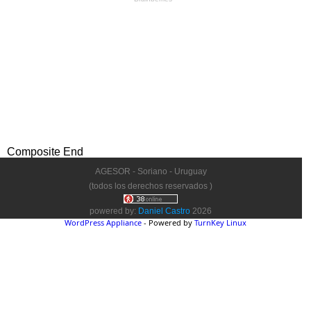
Composite End
AGESOR - Soriano - Uruguay
(todos los derechos reservados )
powered by:
Daniel Castro
2026
WordPress Appliance
- Powered by
TurnKey Linux