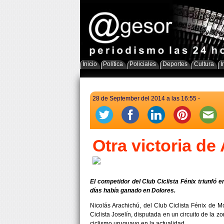
Inicio
Política
Policiales
Deportes
Cultura
I
28 de September del 2014 a las 16:55 -
Otra victoria de
El competidor del Club Ciclista Fénix triunfó 
días había ganado en Dolores.
Nicolás Arachichú, del Club Ciclista Fénix de M
Ciclista Joselín, disputada en un circuito de la 
ciclismo uruguayo en la actualidad.