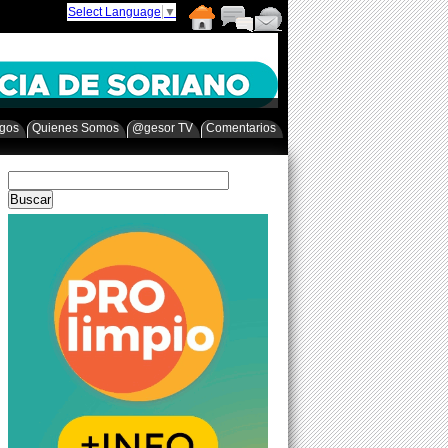
Select Language
▼
egos
Quienes Somos
@gesor TV
Comentarios