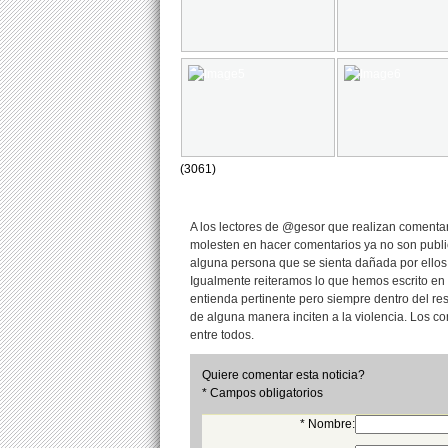
(3061)
A los lectores de @gesor que realizan comentari
molesten en hacer comentarios ya no son publi
alguna persona que se sienta dañada por ellos
Igualmente reiteramos lo que hemos escrito en 
entienda pertinente pero siempre dentro del re
de alguna manera inciten a la violencia. Los 
entre todos.
Quiere comentar esta noticia?
* Campos obligatorios
* Nombre: