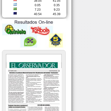
38.05
41.05
0.05
0.35
7.23
9.23
40.54
45.39