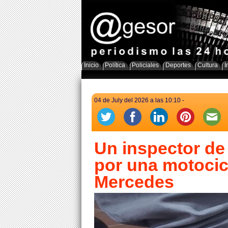
Inicio
Política
Policiales
Deportes
Cultura
I
04 de July del 2026 a las 10:10 -
Un inspector de
por una motocic
Mercedes