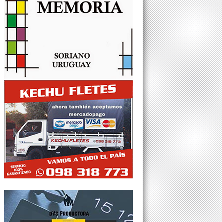
Tweets por @Agesor24hs