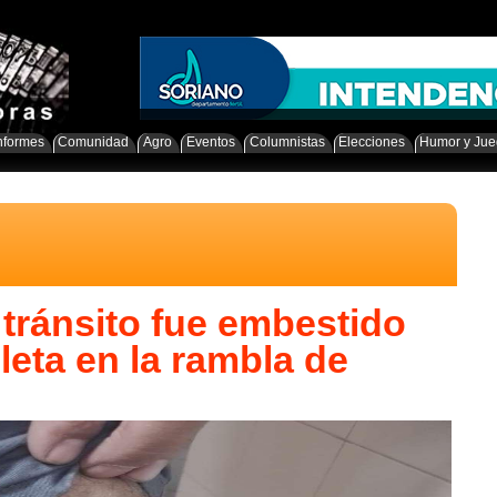
nformes
Comunidad
Agro
Eventos
Columnistas
Elecciones
Humor y Ju
 tránsito fue embestido
leta en la rambla de