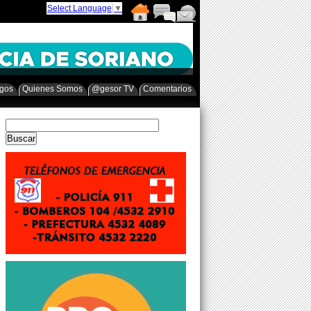
Select Language
▼
egos
Quienes Somos
@gesor TV
Comentarios