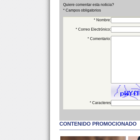
Quiere comentar esta noticia?
* Campos obligatorios
* Nombre:
* Correo Electrónico:
* Comentario:
* Caracteres